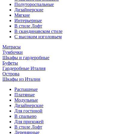
Полутороспальные
Дизайнерские
Мягкие
Интерьерные
В стиле Лофт
В скандинавском стиле
С высоким изголовьем
Матрасы
Тумбочки
Шкафы и гардеробные
Буфеты
Гардеробные Италия
Острова
Шкафы из Италии
Распашные
Платяные
Модульные
Дизайнерские
Для гостиной
В спальню
Для прихожей
В стиле Лофт
Деревянные