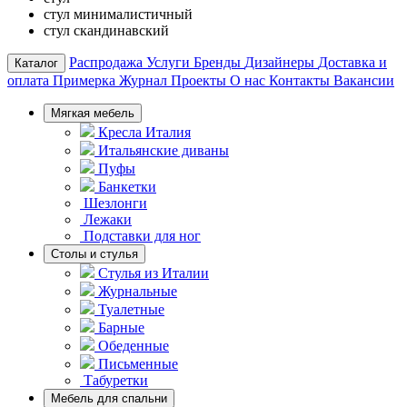
стул минималистичный
стул скандинавский
Распродажа
Услуги
Бренды
Дизайнеры
Доставка и
Каталог
оплата
Примерка
Журнал
Проекты
О нас
Контакты
Вакансии
Мягкая мебель
Кресла Италия
Итальянские диваны
Пуфы
Банкетки
Шезлонги
Лежаки
Подставки для ног
Столы и стулья
Стулья из Италии
Журнальные
Туалетные
Барные
Обеденные
Письменные
Табуретки
Мебель для спальни