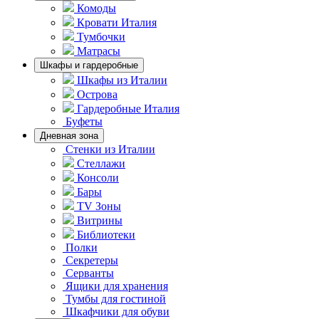
Комоды
Кровати Италия
Тумбочки
Матрасы
Шкафы и гардеробные
Шкафы из Италии
Острова
Гардеробные Италия
Буфеты
Дневная зона
Стенки из Италии
Стеллажи
Консоли
Бары
TV Зоны
Витрины
Библиотеки
Полки
Секретеры
Серванты
Ящики для хранения
Тумбы для гостиной
Шкафчики для обуви