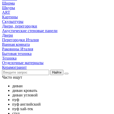
Ширма
Шкуры
ART
Картины
Скульптуры
Двери, перегородки
Акустические стеновые панели
Двери
Перегородки Италия
Ванная комната
Раковины Италия
Бытовая техника
Техника
Отделочные материалы
Керамогранит
Найти
Часто ищут
диван
диван кровать
диван угловой
пуф
пуф английский
пуф хай-тек
стул