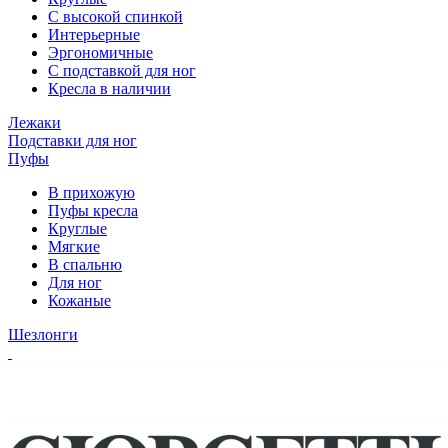
С высокой спинкой
Интерьерные
Эргономичные
С подставкой для ног
Кресла в наличии
Лежаки
Подставки для ног
Пуфы
В прихожую
Пуфы кресла
Круглые
Мягкие
В спальню
Для ног
Кожаные
Шезлонги