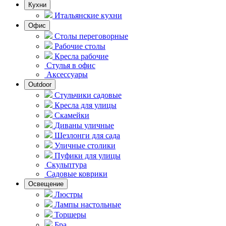
Кухни
Итальянские кухни
Офис
Столы переговорные
Рабочие столы
Кресла рабочие
Стулья в офис
Аксессуары
Outdoor
Стульчики садовые
Кресла для улицы
Скамейки
Диваны уличные
Шезлонги для сада
Уличные столики
Пуфики для улицы
Скульптура
Садовые коврики
Освещение
Люстры
Лампы настольные
Торшеры
Бра