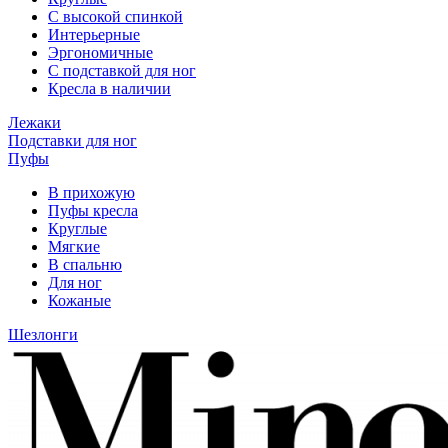
С высокой спинкой
Интерьерные
Эргономичные
С подставкой для ног
Кресла в наличии
Лежаки
Подставки для ног
Пуфы
В прихожую
Пуфы кресла
Круглые
Мягкие
В спальню
Для ног
Кожаные
Шезлонги