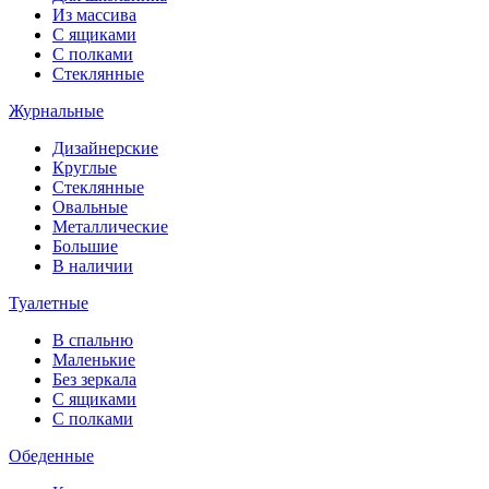
Из массива
С ящиками
С полками
Стеклянные
Журнальные
Дизайнерские
Круглые
Стеклянные
Овальные
Металлические
Большие
В наличии
Туалетные
В спальню
Маленькие
Без зеркала
С ящиками
С полками
Обеденные