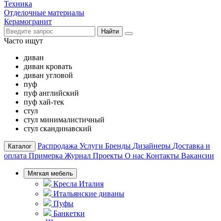
Техника
Отделочные материалы
Керамогранит
Найти
Часто ищут
диван
диван кровать
диван угловой
пуф
пуф английский
пуф хай-тек
стул
стул минималистичный
стул скандинавский
Распродажа
Услуги
Бренды
Дизайнеры
Доставка и
Каталог
оплата
Примерка
Журнал
Проекты
О нас
Контакты
Вакансии
Мягкая мебель
Кресла Италия
Итальянские диваны
Пуфы
Банкетки