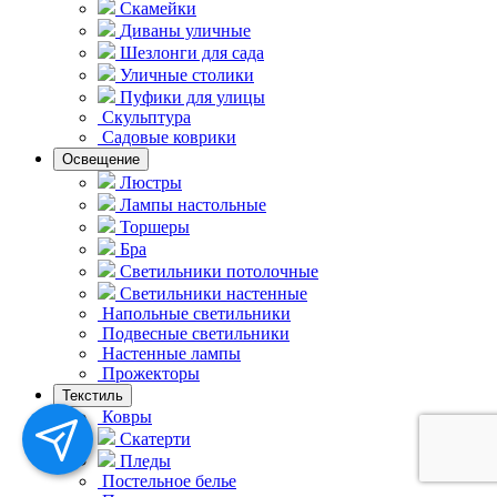
Скамейки
Диваны уличные
Шезлонги для сада
Уличные столики
Пуфики для улицы
Скульптура
Садовые коврики
Освещение
Люстры
Лампы настольные
Торшеры
Бра
Светильники потолочные
Светильники настенные
Напольные светильники
Подвесные светильники
Hастенные лампы
Прожекторы
Текстиль
Ковры
Скатерти
Пледы
Постельное белье