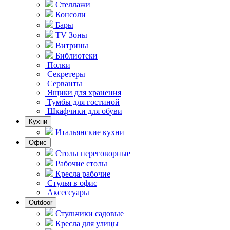
Стеллажи
Консоли
Бары
TV Зоны
Витрины
Библиотеки
Полки
Секретеры
Серванты
Ящики для хранения
Тумбы для гостиной
Шкафчики для обуви
Кухни
Итальянские кухни
Офис
Столы переговорные
Рабочие столы
Кресла рабочие
Стулья в офис
Аксессуары
Outdoor
Стульчики садовые
Кресла для улицы