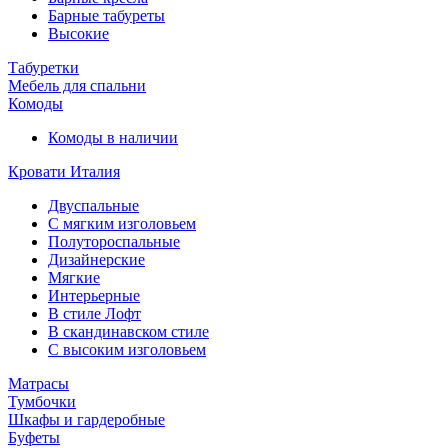
Барные табуреты
Высокие
Табуретки
Мебель для спальни
Комоды
Комоды в наличии
Кровати Италия
Двуспальные
С мягким изголовьем
Полутороспальные
Дизайнерские
Мягкие
Интерьерные
В стиле Лофт
В скандинавском стиле
С высоким изголовьем
Матрасы
Тумбочки
Шкафы и гардеробные
Буфеты