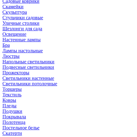
Садовые коврики
Скамейки
Скульптура
Стульчики садовые
Уличные столики
Шезлонги для сада
Освещение
Hастенные лампы
Бра
Лампы настольные
Люстры
Напольные светильники
Подвесные светильники
Прожекторы
Светильники настенные
Светильники потолочные
Торшеры
Текстиль
Ковры
Пледы
Подушки
Покрывала
Полотенца
Постельное белье
Скатерти