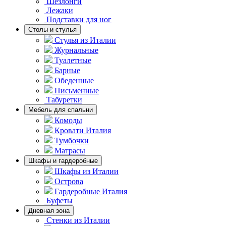
Шезлонги
Лежаки
Подставки для ног
Столы и стулья
Стулья из Италии
Журнальные
Туалетные
Барные
Обеденные
Письменные
Табуретки
Мебель для спальни
Комоды
Кровати Италия
Тумбочки
Матрасы
Шкафы и гардеробные
Шкафы из Италии
Острова
Гардеробные Италия
Буфеты
Дневная зона
Стенки из Италии