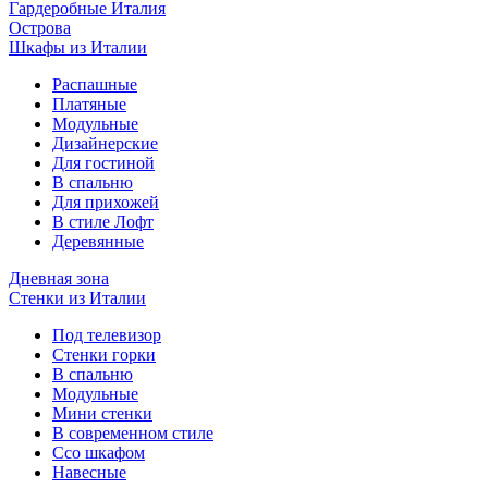
Гардеробные Италия
Острова
Шкафы из Италии
Распашные
Платяные
Модульные
Дизайнерские
Для гостиной
В спальню
Для прихожей
В стиле Лофт
Деревянные
Дневная зона
Стенки из Италии
Под телевизор
Стенки горки
В спальню
Модульные
Мини стенки
В современном стиле
Ссо шкафом
Навесные