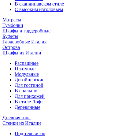
В скандинавском стиле
С высоким изголовьем
Матрасы
Тумбочки
Шкафы и гардеробные
Буфеты
Гардеробные Италия
Острова
Шкафы из Италии
Распашные
Платяные
Модульные
Дизайнерские
Для гостиной
В спальню
Для прихожей
В стиле Лофт
Деревянные
Дневная зона
Стенки из Италии
Под телевизор