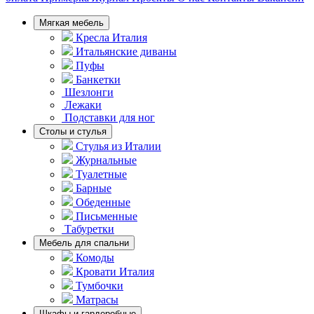
Мягкая мебель
Кресла Италия
Итальянские диваны
Пуфы
Банкетки
Шезлонги
Лежаки
Подставки для ног
Столы и стулья
Стулья из Италии
Журнальные
Туалетные
Барные
Обеденные
Письменные
Табуретки
Мебель для спальни
Комоды
Кровати Италия
Тумбочки
Матрасы
Шкафы и гардеробные