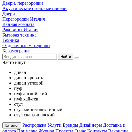
Двери, перегородки
Акустические стеновые панели
Двери
Перегородки Италия
Ванная комната
Раковины Италия
Бытовая техника
Техника
Отделочные материалы
Керамогранит
Найти
Часто ищут
диван
диван кровать
диван угловой
пуф
пуф английский
пуф хай-тек
стул
стул минималистичный
стул скандинавский
Распродажа
Услуги
Бренды
Дизайнеры
Доставка и
Каталог
оплата
Примерка
Журнал
Проекты
О нас
Контакты
Вакансии