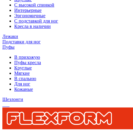
С высокой спинкой
Интерьерные
Эргономичные
С подставкой для ног
Кресла в наличии
Лежаки
Подставки для ног
Пуфы
В прихожую
Пуфы кресла
Круглые
Мягкие
В спальню
Для ног
Кожаные
Шезлонги