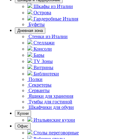
Шкафы из Италии
Острова
Гардеробные Италия
Буфеты
Дневная зона
Стенки из Италии
Стеллажи
Консоли
Бары
TV Зоны
Витрины
Библиотеки
Полки
Секретеры
Серванты
Ящики для хранения
Тумбы для гостиной
Шкафчики для обуви
Кухни
Итальянские кухни
Офис
Столы переговорные
Рабочие столы