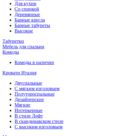
Для кухни
Со спинкой
Деревянные
Барные кресла
Барные табуреты
Высокие
Табуретки
Мебель для спальни
Комоды
Комоды в наличии
Кровати Италия
Двуспальные
С мягким изголовьем
Полутороспальные
Дизайнерские
Мягкие
Интерьерные
В стиле Лофт
В скандинавском стиле
С высоким изголовьем