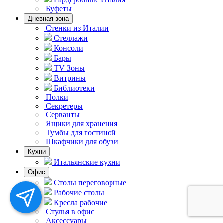
Буфеты
Дневная зона
Стенки из Италии
Стеллажи
Консоли
Бары
TV Зоны
Витрины
Библиотеки
Полки
Секретеры
Серванты
Ящики для хранения
Тумбы для гостиной
Шкафчики для обуви
Кухни
Итальянские кухни
Офис
Столы переговорные
Рабочие столы
Кресла рабочие
Стулья в офис
Аксессуары