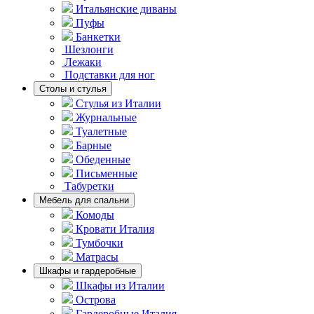
Итальянские диваны
Пуфы
Банкетки
Шезлонги
Лежаки
Подставки для ног
Столы и стулья
Стулья из Италии
Журнальные
Туалетные
Барные
Обеденные
Письменные
Табуретки
Мебель для спальни
Комоды
Кровати Италия
Тумбочки
Матрасы
Шкафы и гардеробные
Шкафы из Италии
Острова
Гардеробные Италия