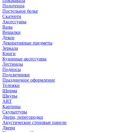
Покрывала
Полотенца
Постельное белье
Скатерти
Аксессуары
Вазы
Вешалки
Декор
Декоративные предметы
Зеркала
Книги
Кухонные аксессуары
Лестницы
Подносы
Подсвечники
Праздничное оформление
Тележки
Ширма
Шкуры
ART
Картины
Скульптуры
Двери, перегородки
Акустические стеновые панели
Двери