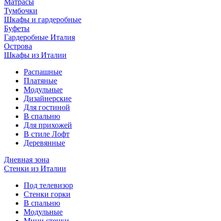
Матрасы
Тумбочки
Шкафы и гардеробные
Буфеты
Гардеробные Италия
Острова
Шкафы из Италии
Распашные
Платяные
Модульные
Дизайнерские
Для гостиной
В спальню
Для прихожей
В стиле Лофт
Деревянные
Дневная зона
Стенки из Италии
Под телевизор
Стенки горки
В спальню
Модульные
Мини стенки