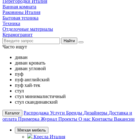
Перегородки Италия
Ванная комната
Раковины Италия
Бытовая техника
Техника
Отделочные материалы
Керамогранит
Найти
Часто ищут
диван
диван кровать
диван угловой
пуф
пуф английский
пуф хай-тек
стул
стул минималистичный
стул скандинавский
Распродажа
Услуги
Бренды
Дизайнеры
Доставка и
Каталог
оплата
Примерка
Журнал
Проекты
О нас
Контакты
Вакансии
Мягкая мебель
Кресла Италия