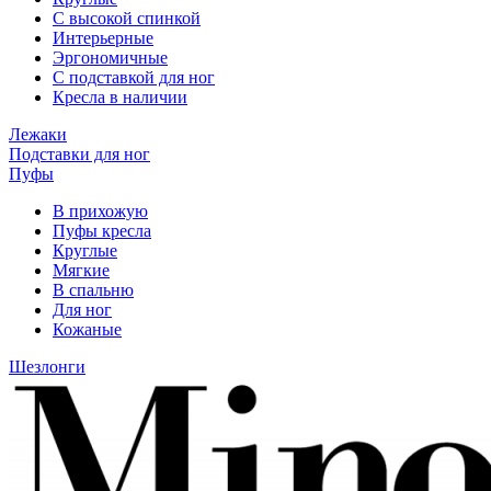
С высокой спинкой
Интерьерные
Эргономичные
С подставкой для ног
Кресла в наличии
Лежаки
Подставки для ног
Пуфы
В прихожую
Пуфы кресла
Круглые
Мягкие
В спальню
Для ног
Кожаные
Шезлонги