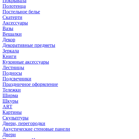
Покрывала
Полотенца
Постельное белье
Скатерти
Аксессуары
Вазы
Вешалки
Декор
Декоративные предметы
Зеркала
Книги
Кухонные аксессуары
Лестницы
Подносы
Подсвечники
Праздничное оформление
Тележки
Ширма
Шкуры
ART
Картины
Скульптуры
Двери, перегородки
Акустические стеновые панели
Двери