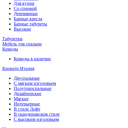
Для кухни
Со спинкой
Деревянные
Барные кресла
Барные табуреты
Высокие
Табуретки
Мебель для спальни
Комоды
Комоды в наличии
Кровати Италия
Двуспальные
С мягким изголовьем
Полутороспальные
Дизайнерские
Мягкие
Интерьерные
В стиле Лофт
В скандинавском стиле
С высоким изголовьем