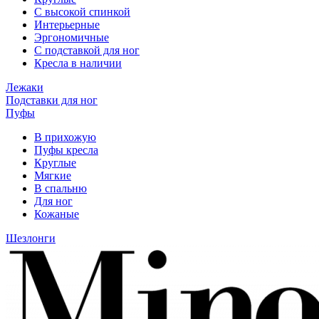
С высокой спинкой
Интерьерные
Эргономичные
С подставкой для ног
Кресла в наличии
Лежаки
Подставки для ног
Пуфы
В прихожую
Пуфы кресла
Круглые
Мягкие
В спальню
Для ног
Кожаные
Шезлонги