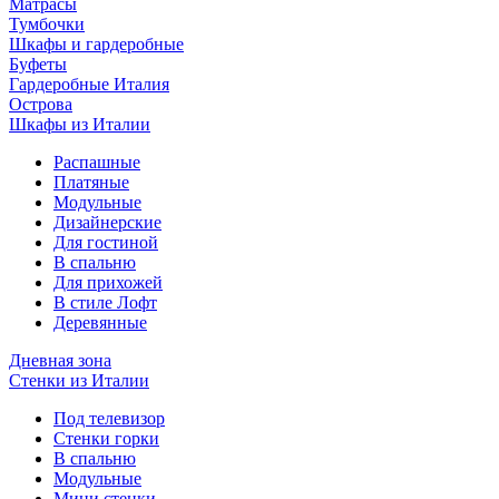
Матрасы
Тумбочки
Шкафы и гардеробные
Буфеты
Гардеробные Италия
Острова
Шкафы из Италии
Распашные
Платяные
Модульные
Дизайнерские
Для гостиной
В спальню
Для прихожей
В стиле Лофт
Деревянные
Дневная зона
Стенки из Италии
Под телевизор
Стенки горки
В спальню
Модульные
Мини стенки