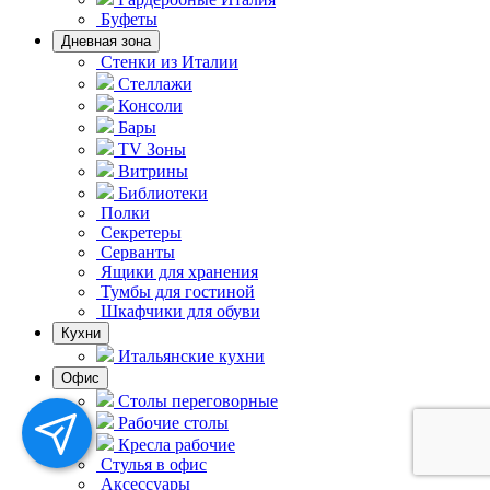
Буфеты
Дневная зона
Стенки из Италии
Стеллажи
Консоли
Бары
TV Зоны
Витрины
Библиотеки
Полки
Секретеры
Серванты
Ящики для хранения
Тумбы для гостиной
Шкафчики для обуви
Кухни
Итальянские кухни
Офис
Столы переговорные
Рабочие столы
Кресла рабочие
Стулья в офис
Аксессуары