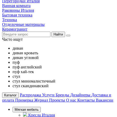
Перегородки Италия
Ванная комната
Раковины Италия
Бытовая техника
Техника
Отделочные материалы
Керамогранит
Найти
Часто ищут
диван
диван кровать
диван угловой
пуф
пуф английский
пуф хай-тек
стул
стул минималистичный
стул скандинавский
Распродажа
Услуги
Бренды
Дизайнеры
Доставка и
Каталог
оплата
Примерка
Журнал
Проекты
О нас
Контакты
Вакансии
Мягкая мебель
Кресла Италия