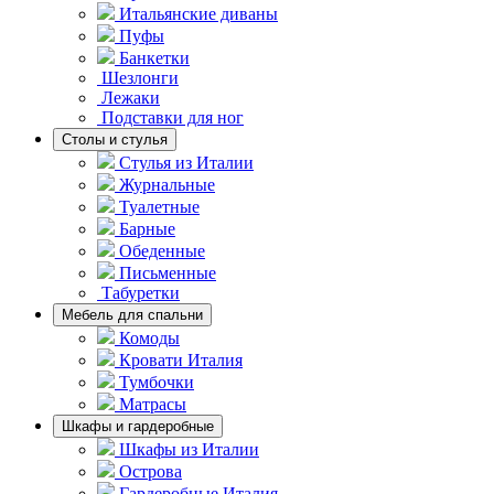
Итальянские диваны
Пуфы
Банкетки
Шезлонги
Лежаки
Подставки для ног
Столы и стулья
Стулья из Италии
Журнальные
Туалетные
Барные
Обеденные
Письменные
Табуретки
Мебель для спальни
Комоды
Кровати Италия
Тумбочки
Матрасы
Шкафы и гардеробные
Шкафы из Италии
Острова
Гардеробные Италия