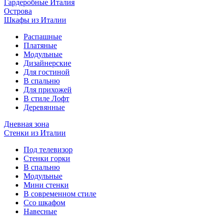
Гардеробные Италия
Острова
Шкафы из Италии
Распашные
Платяные
Модульные
Дизайнерские
Для гостиной
В спальню
Для прихожей
В стиле Лофт
Деревянные
Дневная зона
Стенки из Италии
Под телевизор
Стенки горки
В спальню
Модульные
Мини стенки
В современном стиле
Ссо шкафом
Навесные