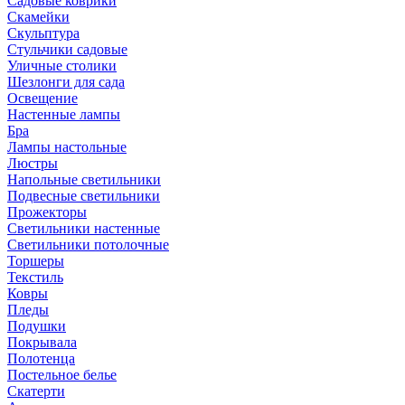
Садовые коврики
Скамейки
Скульптура
Стульчики садовые
Уличные столики
Шезлонги для сада
Освещение
Hастенные лампы
Бра
Лампы настольные
Люстры
Напольные светильники
Подвесные светильники
Прожекторы
Светильники настенные
Светильники потолочные
Торшеры
Текстиль
Ковры
Пледы
Подушки
Покрывала
Полотенца
Постельное белье
Скатерти