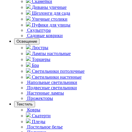
Скамейки
Диваны уличные
Шезлонги для сада
Уличные столики
Пуфики для улицы
Скульптура
Садовые коврики
Освещение
Люстры
Лампы настольные
Торшеры
Бра
Светильники потолочные
Светильники настенные
Напольные светильники
Подвесные светильники
Hастенные лампы
Прожекторы
Текстиль
Ковры
Скатерти
Пледы
Постельное белье