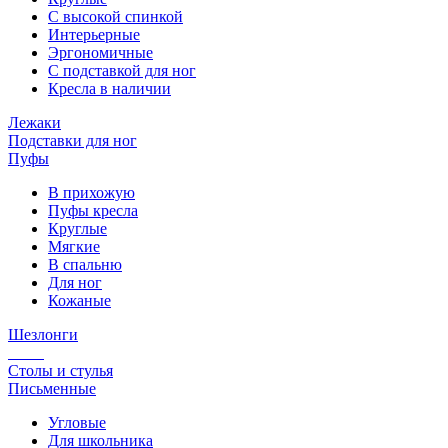
С высокой спинкой
Интерьерные
Эргономичные
С подставкой для ног
Кресла в наличии
Лежаки
Подставки для ног
Пуфы
В прихожую
Пуфы кресла
Круглые
Мягкие
В спальню
Для ног
Кожаные
Шезлонги
Столы и стулья
Письменные
Угловые
Для школьника