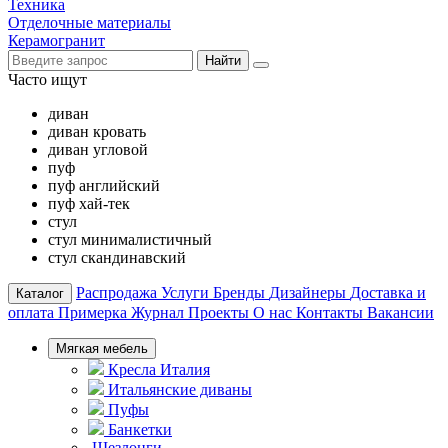
Техника
Отделочные материалы
Керамогранит
Найти
Часто ищут
диван
диван кровать
диван угловой
пуф
пуф английский
пуф хай-тек
стул
стул минималистичный
стул скандинавский
Распродажа
Услуги
Бренды
Дизайнеры
Доставка и
Каталог
оплата
Примерка
Журнал
Проекты
О нас
Контакты
Вакансии
Мягкая мебель
Кресла Италия
Итальянские диваны
Пуфы
Банкетки
Шезлонги