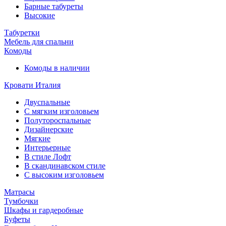
Барные табуреты
Высокие
Табуретки
Мебель для спальни
Комоды
Комоды в наличии
Кровати Италия
Двуспальные
С мягким изголовьем
Полутороспальные
Дизайнерские
Мягкие
Интерьерные
В стиле Лофт
В скандинавском стиле
С высоким изголовьем
Матрасы
Тумбочки
Шкафы и гардеробные
Буфеты