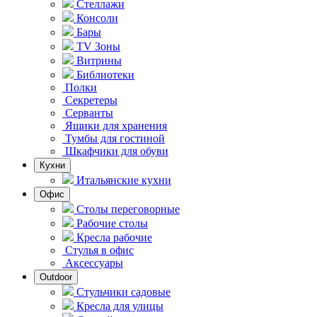
Стеллажи
Консоли
Бары
TV Зоны
Витрины
Библиотеки
Полки
Секретеры
Серванты
Ящики для хранения
Тумбы для гостиной
Шкафчики для обуви
Кухни
Итальянские кухни
Офис
Столы переговорные
Рабочие столы
Кресла рабочие
Стулья в офис
Аксессуары
Outdoor
Стульчики садовые
Кресла для улицы