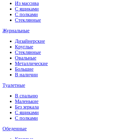
Из массива
С ящиками
С полками
Стеклянные
Журнальные
Дизайнерские
Круглые
Стеклянные
Овальные
Металлические
Большие
В наличии
Туалетные
В спальню
Маленькие
Без зеркала
С ящиками
С полками
Обеденные