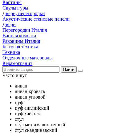
Картины
Скульптуры
Двери, перегородки
Акустические стеновые панели
Двери
Перегородки Италия
Ванная комната
Раковины Италия
Бытовая техника
Техника
Отделочные материалы
Керамогранит
Найти
Часто ищут
диван
диван кровать
диван угловой
пуф
пуф английский
пуф хай-тек
стул
стул минималистичный
стул скандинавский