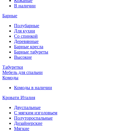
Кожаные
В наличии
Барные
Полубарные
Для кухни
Со спинкой
Деревянные
Барные кресла
Барные табуреты
Высокие
Табуретки
Мебель для спальни
Комоды
Комоды в наличии
Кровати Италия
Двуспальные
С мягким изголовьем
Полутороспальные
Дизайнерские
Мягкие