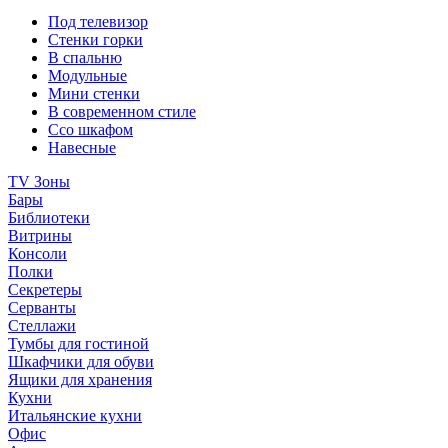
Под телевизор
Стенки горки
В спальню
Модульные
Мини стенки
В современном стиле
Ссо шкафом
Навесные
TV Зоны
Бары
Библиотеки
Витрины
Консоли
Полки
Секретеры
Серванты
Стеллажи
Тумбы для гостиной
Шкафчики для обуви
Ящики для хранения
Кухни
Итальянские кухни
Офис