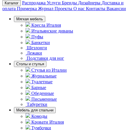
Распродажа
Услуги
Бренды
Дизайнеры
Доставка и
Каталог
оплата
Примерка
Журнал
Проекты
О нас
Контакты
Вакансии
Мягкая мебель
Кресла Италия
Итальянские диваны
Пуфы
Банкетки
Шезлонги
Лежаки
Подставки для ног
Столы и стулья
Стулья из Италии
Журнальные
Туалетные
Барные
Обеденные
Письменные
Табуретки
Мебель для спальни
Комоды
Кровати Италия
Тумбочки