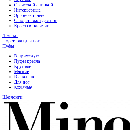
С высокой спинкой
Интерьерные
Эргономичные
С подставкой для ног
Кресла в наличии
Лежаки
Подставки для ног
Пуфы
В прихожую
Пуфы кресла
Круглые
Мягкие
В спальню
Для ног
Кожаные
Шезлонги