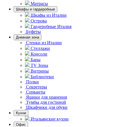
Матрасы
Шкафы и гардеробные
Шкафы из Италии
Острова
Гардеробные Италия
Буфеты
Дневная зона
Стенки из Италии
Стеллажи
Консоли
Бары
TV Зоны
Витрины
Библиотеки
Полки
Секретеры
Серванты
Ящики для хранения
Тумбы для гостиной
Шкафчики для обуви
Кухни
Итальянские кухни
Офис