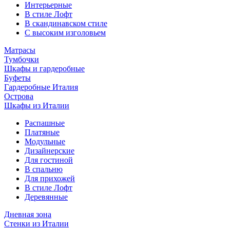
Интерьерные
В стиле Лофт
В скандинавском стиле
С высоким изголовьем
Матрасы
Тумбочки
Шкафы и гардеробные
Буфеты
Гардеробные Италия
Острова
Шкафы из Италии
Распашные
Платяные
Модульные
Дизайнерские
Для гостиной
В спальню
Для прихожей
В стиле Лофт
Деревянные
Дневная зона
Стенки из Италии