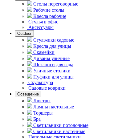
Столы переговорные
Рабочие столы
Кресла рабочие
Стулья в офис
Аксессуары
Outdoor
Стульчики садовые
Кресла для улицы
Скамейки
Диваны уличные
Шезлонги для сада
Уличные столики
Пуфики для улицы
Скульптура
Садовые коврики
Освещение
Люстры
Лампы настольные
Торшеры
Бра
Светильники потолочные
Светильники настенные
Напольные светильники