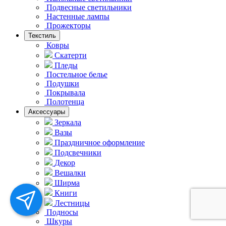
Подвесные светильники
Hастенные лампы
Прожекторы
Текстиль
Ковры
Скатерти
Пледы
Постельное белье
Подушки
Покрывала
Полотенца
Аксессуары
Зеркала
Вазы
Праздничное оформление
Подсвечники
Декор
Вешалки
Ширма
Книги
Лестницы
Подносы
Шкуры