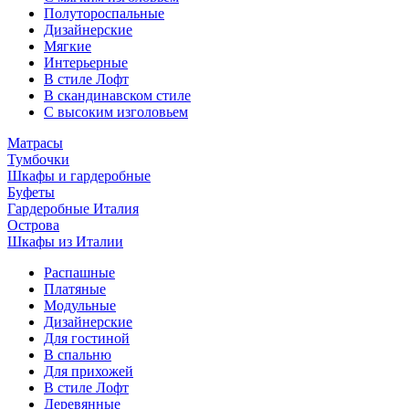
Полутороспальные
Дизайнерские
Мягкие
Интерьерные
В стиле Лофт
В скандинавском стиле
С высоким изголовьем
Матрасы
Тумбочки
Шкафы и гардеробные
Буфеты
Гардеробные Италия
Острова
Шкафы из Италии
Распашные
Платяные
Модульные
Дизайнерские
Для гостиной
В спальню
Для прихожей
В стиле Лофт
Деревянные