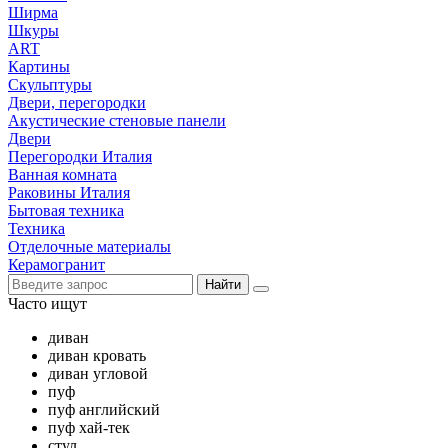
Ширма
Шкуры
ART
Картины
Скульптуры
Двери, перегородки
Акустические стеновые панели
Двери
Перегородки Италия
Ванная комната
Раковины Италия
Бытовая техника
Техника
Отделочные материалы
Керамогранит
Найти
Часто ищут
диван
диван кровать
диван угловой
пуф
пуф английский
пуф хай-тек
стул