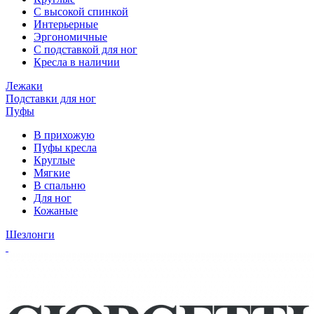
С высокой спинкой
Интерьерные
Эргономичные
С подставкой для ног
Кресла в наличии
Лежаки
Подставки для ног
Пуфы
В прихожую
Пуфы кресла
Круглые
Мягкие
В спальню
Для ног
Кожаные
Шезлонги