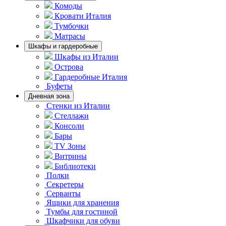
Комоды
Кровати Италия
Тумбочки
Матрасы
Шкафы и гардеробные
Шкафы из Италии
Острова
Гардеробные Италия
Буфеты
Дневная зона
Стенки из Италии
Стеллажи
Консоли
Бары
TV Зоны
Витрины
Библиотеки
Полки
Секретеры
Серванты
Ящики для хранения
Тумбы для гостиной
Шкафчики для обуви