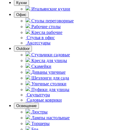
Кухни
Итальянские кухни
Офис
Столы переговорные
Рабочие столы
Кресла рабочие
Стулья в офис
Аксессуары
Outdoor
Стульчики садовые
Кресла для улицы
Скамейки
Диваны уличные
Шезлонги для сада
Уличные столики
Пуфики для улицы
Скульптура
Садовые коврики
Освещение
Люстры
Лампы настольные
Торшеры
Бра