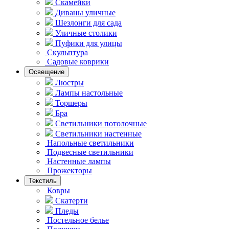
Скамейки
Диваны уличные
Шезлонги для сада
Уличные столики
Пуфики для улицы
Скульптура
Садовые коврики
Освещение
Люстры
Лампы настольные
Торшеры
Бра
Светильники потолочные
Светильники настенные
Напольные светильники
Подвесные светильники
Hастенные лампы
Прожекторы
Текстиль
Ковры
Скатерти
Пледы
Постельное белье