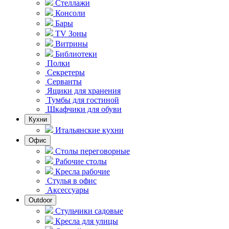
Стеллажи
Консоли
Бары
TV Зоны
Витрины
Библиотеки
Полки
Секретеры
Серванты
Ящики для хранения
Тумбы для гостиной
Шкафчики для обуви
Кухни
Итальянские кухни
Офис
Столы переговорные
Рабочие столы
Кресла рабочие
Стулья в офис
Аксессуары
Outdoor
Стульчики садовые
Кресла для улицы