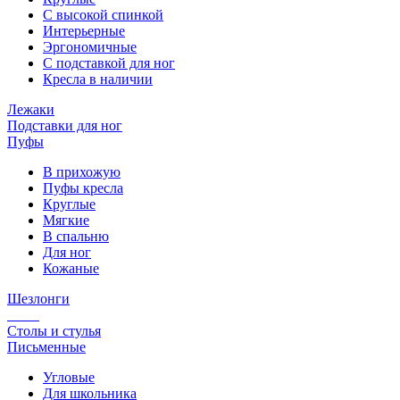
С высокой спинкой
Интерьерные
Эргономичные
С подставкой для ног
Кресла в наличии
Лежаки
Подставки для ног
Пуфы
В прихожую
Пуфы кресла
Круглые
Мягкие
В спальню
Для ног
Кожаные
Шезлонги
Столы и стулья
Письменные
Угловые
Для школьника