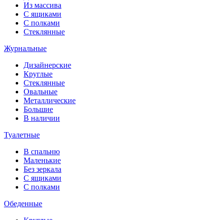
Из массива
С ящиками
С полками
Стеклянные
Журнальные
Дизайнерские
Круглые
Стеклянные
Овальные
Металлические
Большие
В наличии
Туалетные
В спальню
Маленькие
Без зеркала
С ящиками
С полками
Обеденные