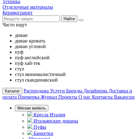
Техника
Отделочные материалы
Керамогранит
Найти
Часто ищут
диван
диван кровать
диван угловой
пуф
пуф английский
пуф хай-тек
стул
стул минималистичный
стул скандинавский
Распродажа
Услуги
Бренды
Дизайнеры
Доставка и
Каталог
оплата
Примерка
Журнал
Проекты
О нас
Контакты
Вакансии
Мягкая мебель
Кресла Италия
Итальянские диваны
Пуфы
Банкетки
Шезлонги