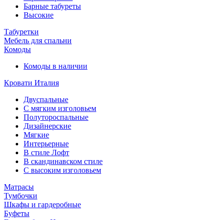
Барные табуреты
Высокие
Табуретки
Мебель для спальни
Комоды
Комоды в наличии
Кровати Италия
Двуспальные
С мягким изголовьем
Полутороспальные
Дизайнерские
Мягкие
Интерьерные
В стиле Лофт
В скандинавском стиле
С высоким изголовьем
Матрасы
Тумбочки
Шкафы и гардеробные
Буфеты