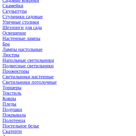
Садовые коврики
Скамейки
Скульптура
Стульчики садовые
Уличные столики
Шезлонги для сада
Освещение
Hастенные лампы
Бра
Лампы настольные
Люстры
Напольные светильники
Подвесные светильники
Прожекторы
Светильники настенные
Светильники потолочные
Торшеры
Текстиль
Ковры
Пледы
Подушки
Покрывала
Полотенца
Постельное белье
Скатерти