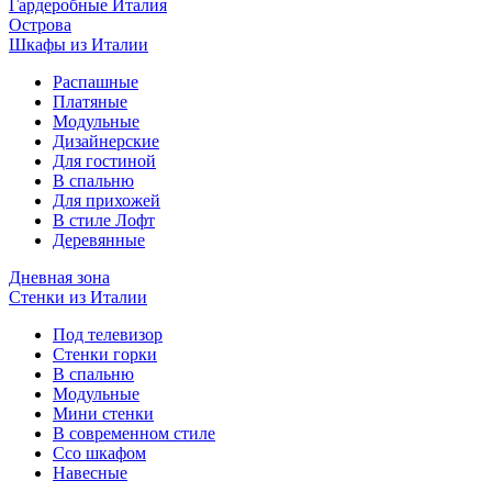
Гардеробные Италия
Острова
Шкафы из Италии
Распашные
Платяные
Модульные
Дизайнерские
Для гостиной
В спальню
Для прихожей
В стиле Лофт
Деревянные
Дневная зона
Стенки из Италии
Под телевизор
Стенки горки
В спальню
Модульные
Мини стенки
В современном стиле
Ссо шкафом
Навесные