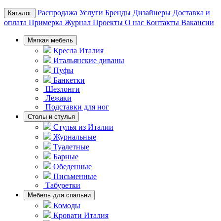
Распродажа
Услуги
Бренды
Дизайнеры
Доставка и
Каталог
оплата
Примерка
Журнал
Проекты
О нас
Контакты
Вакансии
Мягкая мебель
Кресла Италия
Итальянские диваны
Пуфы
Банкетки
Шезлонги
Лежаки
Подставки для ног
Столы и стулья
Стулья из Италии
Журнальные
Туалетные
Барные
Обеденные
Письменные
Табуретки
Мебель для спальни
Комоды
Кровати Италия