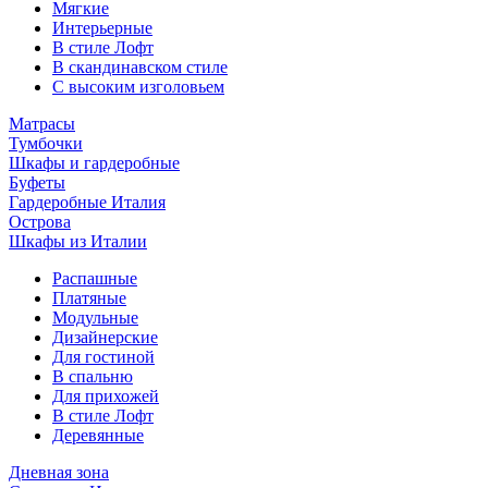
Мягкие
Интерьерные
В стиле Лофт
В скандинавском стиле
С высоким изголовьем
Матрасы
Тумбочки
Шкафы и гардеробные
Буфеты
Гардеробные Италия
Острова
Шкафы из Италии
Распашные
Платяные
Модульные
Дизайнерские
Для гостиной
В спальню
Для прихожей
В стиле Лофт
Деревянные
Дневная зона