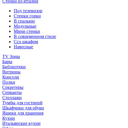
Стенки из Италии
Под телевизор
Стенки горки
В спальню
Модульные
Мини стенки
В современном стиле
Ссо шкафом
Навесные
TV Зоны
Бары
Библиотеки
Витрины
Консоли
Полки
Секретеры
Серванты
Стеллажи
Тумбы для гостиной
Шкафчики для обуви
Ящики для хранения
Кухни
Итальянские кухни