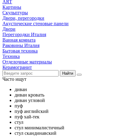
ART
Картины
Скульптуры
Двери, перегородки
Акустические стеновые панели
Двери
Перегородки Италия
Ванная комната
Раковины Италия
Бытовая техника
Техника
Отделочные материалы
Керамогранит
Найти
Часто ищут
диван
диван кровать
диван угловой
пуф
пуф английский
пуф хай-тек
стул
стул минималистичный
стул скандинавский