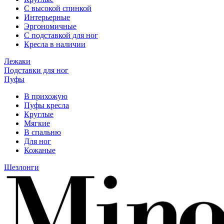
С высокой спинкой
Интерьерные
Эргономичные
С подставкой для ног
Кресла в наличии
Лежаки
Подставки для ног
Пуфы
В прихожую
Пуфы кресла
Круглые
Мягкие
В спальню
Для ног
Кожаные
Шезлонги