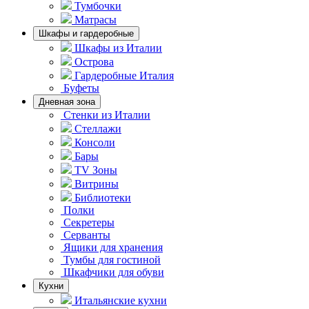
Тумбочки
Матрасы
Шкафы и гардеробные
Шкафы из Италии
Острова
Гардеробные Италия
Буфеты
Дневная зона
Стенки из Италии
Стеллажи
Консоли
Бары
TV Зоны
Витрины
Библиотеки
Полки
Секретеры
Серванты
Ящики для хранения
Тумбы для гостиной
Шкафчики для обуви
Кухни
Итальянские кухни