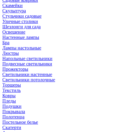
Садовые коврики
Скамейки
Скульптура
Стульчики садовые
Уличные столики
Шезлонги для сада
Освещение
Hастенные лампы
Бра
Лампы настольные
Люстры
Напольные светильники
Подвесные светильники
Прожекторы
Светильники настенные
Светильники потолочные
Торшеры
Текстиль
Ковры
Пледы
Подушки
Покрывала
Полотенца
Постельное белье
Скатерти