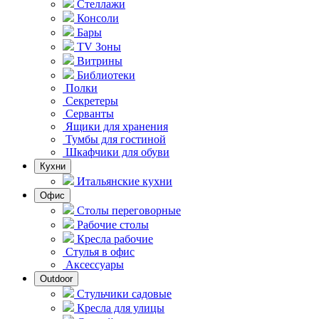
Стеллажи
Консоли
Бары
TV Зоны
Витрины
Библиотеки
Полки
Секретеры
Серванты
Ящики для хранения
Тумбы для гостиной
Шкафчики для обуви
Кухни
Итальянские кухни
Офис
Столы переговорные
Рабочие столы
Кресла рабочие
Стулья в офис
Аксессуары
Outdoor
Стульчики садовые
Кресла для улицы