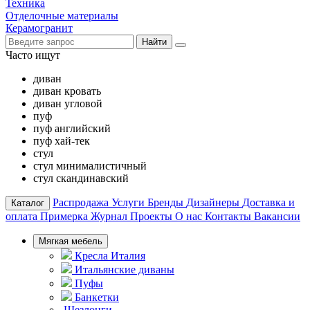
Техника
Отделочные материалы
Керамогранит
Найти
Часто ищут
диван
диван кровать
диван угловой
пуф
пуф английский
пуф хай-тек
стул
стул минималистичный
стул скандинавский
Распродажа
Услуги
Бренды
Дизайнеры
Доставка и
Каталог
оплата
Примерка
Журнал
Проекты
О нас
Контакты
Вакансии
Мягкая мебель
Кресла Италия
Итальянские диваны
Пуфы
Банкетки
Шезлонги