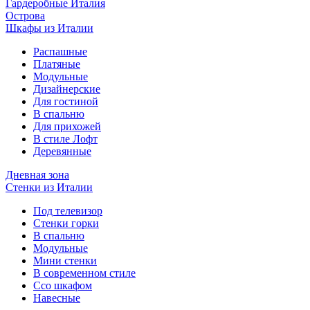
Гардеробные Италия
Острова
Шкафы из Италии
Распашные
Платяные
Модульные
Дизайнерские
Для гостиной
В спальню
Для прихожей
В стиле Лофт
Деревянные
Дневная зона
Стенки из Италии
Под телевизор
Стенки горки
В спальню
Модульные
Мини стенки
В современном стиле
Ссо шкафом
Навесные