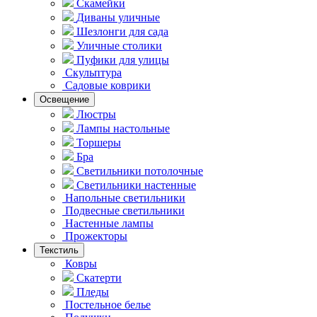
Скамейки
Диваны уличные
Шезлонги для сада
Уличные столики
Пуфики для улицы
Скульптура
Садовые коврики
Освещение
Люстры
Лампы настольные
Торшеры
Бра
Светильники потолочные
Светильники настенные
Напольные светильники
Подвесные светильники
Hастенные лампы
Прожекторы
Текстиль
Ковры
Скатерти
Пледы
Постельное белье