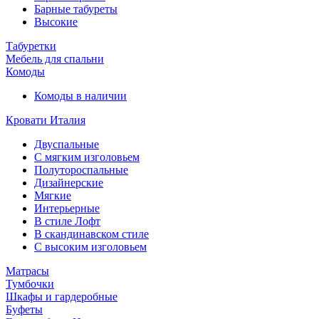
Барные табуреты
Высокие
Табуретки
Мебель для спальни
Комоды
Комоды в наличии
Кровати Италия
Двуспальные
С мягким изголовьем
Полутороспальные
Дизайнерские
Мягкие
Интерьерные
В стиле Лофт
В скандинавском стиле
С высоким изголовьем
Матрасы
Тумбочки
Шкафы и гардеробные
Буфеты