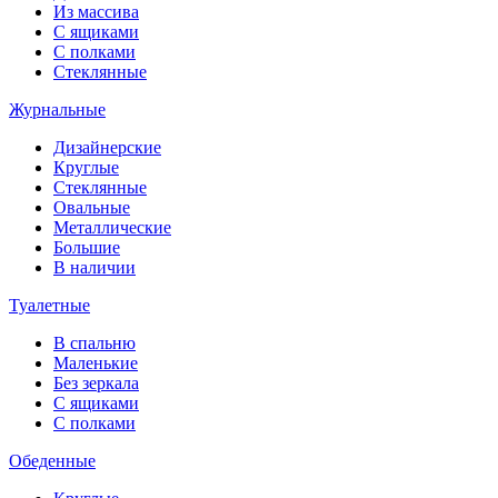
Из массива
С ящиками
С полками
Стеклянные
Журнальные
Дизайнерские
Круглые
Стеклянные
Овальные
Металлические
Большие
В наличии
Туалетные
В спальню
Маленькие
Без зеркала
С ящиками
С полками
Обеденные