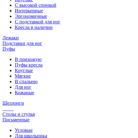
С высокой спинкой
Интерьерные
Эргономичные
С подставкой для ног
Кресла в наличии
Лежаки
Подставки для ног
Пуфы
В прихожую
Пуфы кресла
Круглые
Мягкие
В спальню
Для ног
Кожаные
Шезлонги
Столы и стулья
Письменные
Угловые
Для школьника