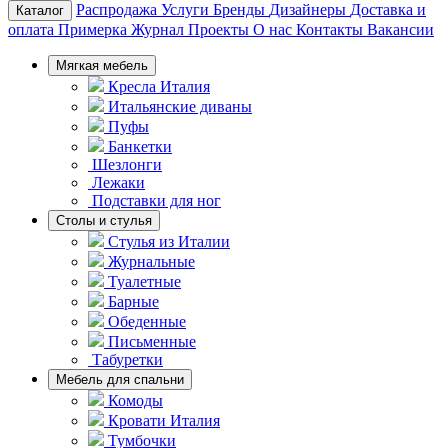
Распродажа
Услуги
Бренды
Дизайнеры
Доставка и
Каталог
оплата
Примерка
Журнал
Проекты
О нас
Контакты
Вакансии
Мягкая мебель
Кресла Италия
Итальянские диваны
Пуфы
Банкетки
Шезлонги
Лежаки
Подставки для ног
Столы и стулья
Стулья из Италии
Журнальные
Туалетные
Барные
Обеденные
Письменные
Табуретки
Мебель для спальни
Комоды
Кровати Италия
Тумбочки