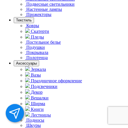
Подвесные светильники
Hастенные лампы
Прожекторы
Текстиль
Ковры
Скатерти
Пледы
Постельное белье
Подушки
Покрывала
Полотенца
Аксессуары
Зеркала
Вазы
Праздничное оформление
Подсвечники
Декор
Вешалки
Ширма
Книги
Лестницы
Подносы
Шкуры