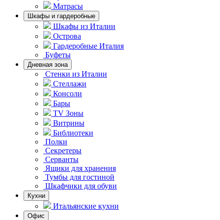
Матрасы
Шкафы и гардеробные
Шкафы из Италии
Острова
Гардеробные Италия
Буфеты
Дневная зона
Стенки из Италии
Стеллажи
Консоли
Бары
TV Зоны
Витрины
Библиотеки
Полки
Секретеры
Серванты
Ящики для хранения
Тумбы для гостиной
Шкафчики для обуви
Кухни
Итальянские кухни
Офис