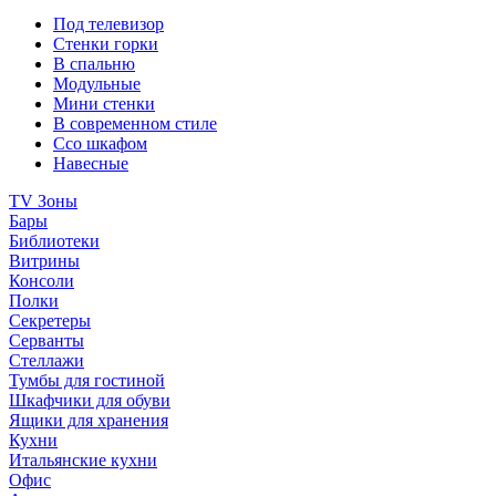
Под телевизор
Стенки горки
В спальню
Модульные
Мини стенки
В современном стиле
Ссо шкафом
Навесные
TV Зоны
Бары
Библиотеки
Витрины
Консоли
Полки
Секретеры
Серванты
Стеллажи
Тумбы для гостиной
Шкафчики для обуви
Ящики для хранения
Кухни
Итальянские кухни
Офис