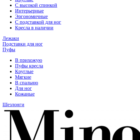
С высокой спинкой
Интерьерные
Эргономичные
С подставкой для ног
Кресла в наличии
Лежаки
Подставки для ног
Пуфы
В прихожую
Пуфы кресла
Круглые
Мягкие
В спальню
Для ног
Кожаные
Шезлонги