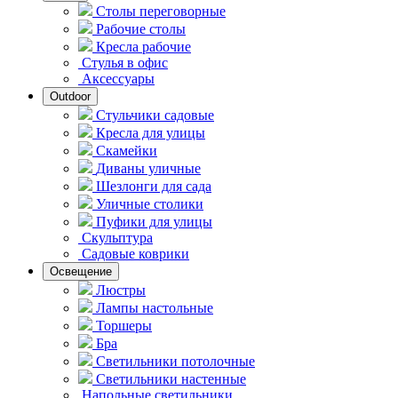
Столы переговорные
Рабочие столы
Кресла рабочие
Стулья в офис
Аксессуары
Outdoor
Стульчики садовые
Кресла для улицы
Скамейки
Диваны уличные
Шезлонги для сада
Уличные столики
Пуфики для улицы
Скульптура
Садовые коврики
Освещение
Люстры
Лампы настольные
Торшеры
Бра
Светильники потолочные
Светильники настенные
Напольные светильники