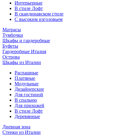
Интерьерные
В стиле Лофт
В скандинавском стиле
С высоким изголовьем
Матрасы
Тумбочки
Шкафы и гардеробные
Буфеты
Гардеробные Италия
Острова
Шкафы из Италии
Распашные
Платяные
Модульные
Дизайнерские
Для гостиной
В спальню
Для прихожей
В стиле Лофт
Деревянные
Дневная зона
Стенки из Италии