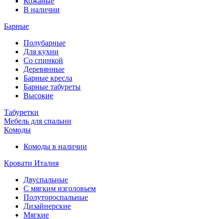
Кожаные
В наличии
Барные
Полубарные
Для кухни
Со спинкой
Деревянные
Барные кресла
Барные табуреты
Высокие
Табуретки
Мебель для спальни
Комоды
Комоды в наличии
Кровати Италия
Двуспальные
С мягким изголовьем
Полутороспальные
Дизайнерские
Мягкие