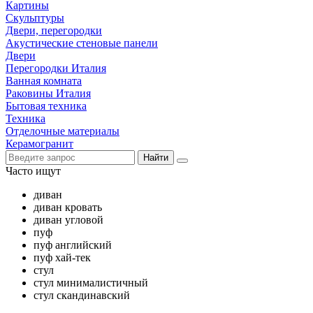
Картины
Скульптуры
Двери, перегородки
Акустические стеновые панели
Двери
Перегородки Италия
Ванная комната
Раковины Италия
Бытовая техника
Техника
Отделочные материалы
Керамогранит
Найти
Часто ищут
диван
диван кровать
диван угловой
пуф
пуф английский
пуф хай-тек
стул
стул минималистичный
стул скандинавский