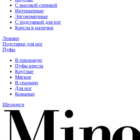
С высокой спинкой
Интерьерные
Эргономичные
С подставкой для ног
Кресла в наличии
Лежаки
Подставки для ног
Пуфы
В прихожую
Пуфы кресла
Круглые
Мягкие
В спальню
Для ног
Кожаные
Шезлонги