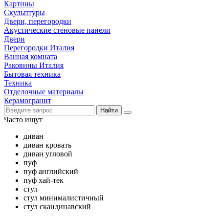
Картины
Скульптуры
Двери, перегородки
Акустические стеновые панели
Двери
Перегородки Италия
Ванная комната
Раковины Италия
Бытовая техника
Техника
Отделочные материалы
Керамогранит
Найти
Часто ищут
диван
диван кровать
диван угловой
пуф
пуф английский
пуф хай-тек
стул
стул минималистичный
стул скандинавский