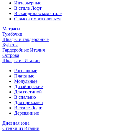
Интерьерные
В стиле Лофт
В скандинавском стиле
С высоким изголовьем
Матрасы
Тумбочки
Шкафы и гардеробные
Буфеты
Гардеробные Италия
Острова
Шкафы из Италии
Распашные
Платяные
Модульные
Дизайнерские
Для гостиной
В спальню
Для прихожей
В стиле Лофт
Деревянные
Дневная зона
Стенки из Италии