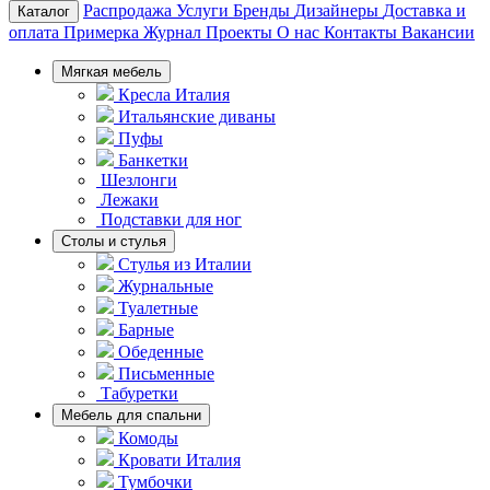
Распродажа
Услуги
Бренды
Дизайнеры
Доставка и
Каталог
оплата
Примерка
Журнал
Проекты
О нас
Контакты
Вакансии
Мягкая мебель
Кресла Италия
Итальянские диваны
Пуфы
Банкетки
Шезлонги
Лежаки
Подставки для ног
Столы и стулья
Стулья из Италии
Журнальные
Туалетные
Барные
Обеденные
Письменные
Табуретки
Мебель для спальни
Комоды
Кровати Италия
Тумбочки