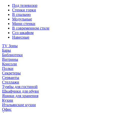
Под телевизор
Стенки горки
В спальню
Модульные
Мини стенки
В современном стиле
Ссо шкафом
Навесные
TV Зоны
Бары
Библиотеки
Витрины
Консоли
Полки
Секретеры
Серванты
Стеллажи
Тумбы для гостиной
Шкафчики для обуви
Ящики для хранения
Кухни
Итальянские кухни
Офис