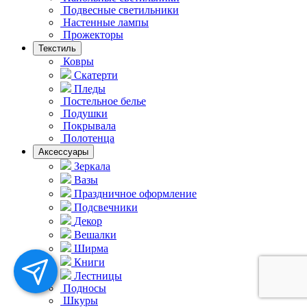
Подвесные светильники
Hастенные лампы
Прожекторы
Текстиль
Ковры
Скатерти
Пледы
Постельное белье
Подушки
Покрывала
Полотенца
Аксессуары
Зеркала
Вазы
Праздничное оформление
Подсвечники
Декор
Вешалки
Ширма
Книги
Лестницы
Подносы
Шкуры