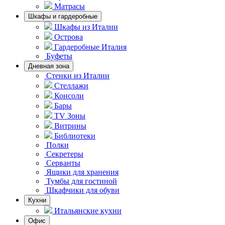
Матрасы
Шкафы и гардеробные
Шкафы из Италии
Острова
Гардеробные Италия
Буфеты
Дневная зона
Стенки из Италии
Стеллажи
Консоли
Бары
TV Зоны
Витрины
Библиотеки
Полки
Секретеры
Серванты
Ящики для хранения
Тумбы для гостиной
Шкафчики для обуви
Кухни
Итальянские кухни
Офис