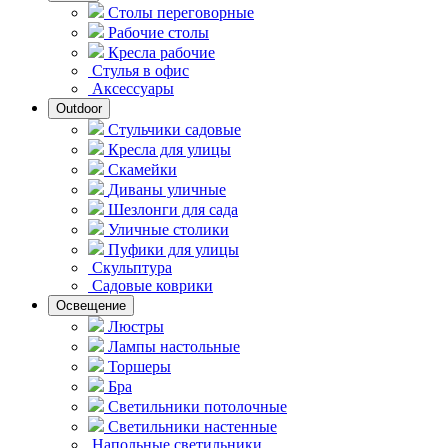
Столы переговорные
Рабочие столы
Кресла рабочие
Стулья в офис
Аксессуары
Outdoor
Стульчики садовые
Кресла для улицы
Скамейки
Диваны уличные
Шезлонги для сада
Уличные столики
Пуфики для улицы
Скульптура
Садовые коврики
Освещение
Люстры
Лампы настольные
Торшеры
Бра
Светильники потолочные
Светильники настенные
Напольные светильники