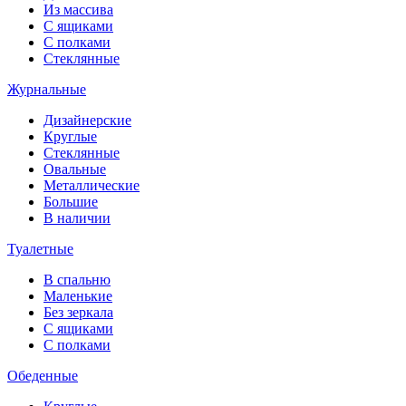
Из массива
С ящиками
С полками
Стеклянные
Журнальные
Дизайнерские
Круглые
Стеклянные
Овальные
Металлические
Большие
В наличии
Туалетные
В спальню
Маленькие
Без зеркала
С ящиками
С полками
Обеденные