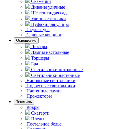
Скамейки
Диваны уличные
Шезлонги для сада
Уличные столики
Пуфики для улицы
Скульптура
Садовые коврики
Освещение
Люстры
Лампы настольные
Торшеры
Бра
Светильники потолочные
Светильники настенные
Напольные светильники
Подвесные светильники
Hастенные лампы
Прожекторы
Текстиль
Ковры
Скатерти
Пледы
Постельное белье