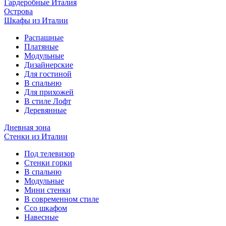
Гардеробные Италия
Острова
Шкафы из Италии
Распашные
Платяные
Модульные
Дизайнерские
Для гостиной
В спальню
Для прихожей
В стиле Лофт
Деревянные
Дневная зона
Стенки из Италии
Под телевизор
Стенки горки
В спальню
Модульные
Мини стенки
В современном стиле
Ссо шкафом
Навесные