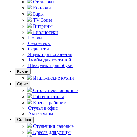
Стеллажи
Консоли
Бары
TV Зоны
Витрины
Библиотеки
Полки
Секретеры
Серванты
Ящики для хранения
Тумбы для гостиной
Шкафчики для обуви
Кухни
Итальянские кухни
Офис
Столы переговорные
Рабочие столы
Кресла рабочие
Стулья в офис
Аксессуары
Outdoor
Стульчики садовые
Кресла для улицы