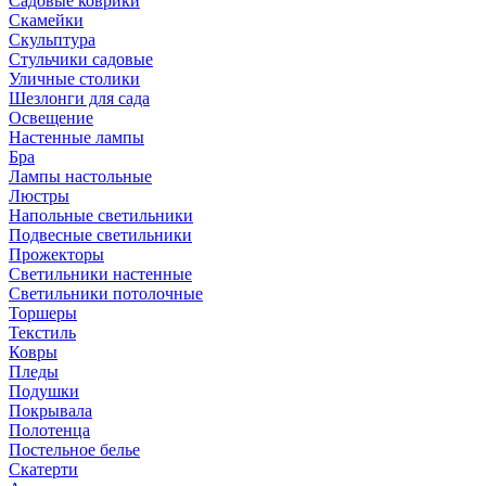
Садовые коврики
Скамейки
Скульптура
Стульчики садовые
Уличные столики
Шезлонги для сада
Освещение
Hастенные лампы
Бра
Лампы настольные
Люстры
Напольные светильники
Подвесные светильники
Прожекторы
Светильники настенные
Светильники потолочные
Торшеры
Текстиль
Ковры
Пледы
Подушки
Покрывала
Полотенца
Постельное белье
Скатерти