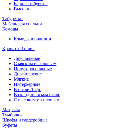
Барные табуреты
Высокие
Табуретки
Мебель для спальни
Комоды
Комоды в наличии
Кровати Италия
Двуспальные
С мягким изголовьем
Полутороспальные
Дизайнерские
Мягкие
Интерьерные
В стиле Лофт
В скандинавском стиле
С высоким изголовьем
Матрасы
Тумбочки
Шкафы и гардеробные
Буфеты