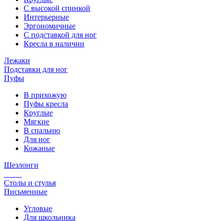
С высокой спинкой
Интерьерные
Эргономичные
С подставкой для ног
Кресла в наличии
Лежаки
Подставки для ног
Пуфы
В прихожую
Пуфы кресла
Круглые
Мягкие
В спальню
Для ног
Кожаные
Шезлонги
Столы и стулья
Письменные
Угловые
Для школьника