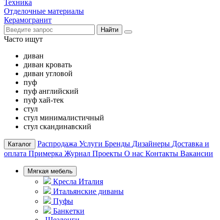
Техника
Отделочные материалы
Керамогранит
Найти
Часто ищут
диван
диван кровать
диван угловой
пуф
пуф английский
пуф хай-тек
стул
стул минималистичный
стул скандинавский
Распродажа
Услуги
Бренды
Дизайнеры
Доставка и
Каталог
оплата
Примерка
Журнал
Проекты
О нас
Контакты
Вакансии
Мягкая мебель
Кресла Италия
Итальянские диваны
Пуфы
Банкетки
Шезлонги