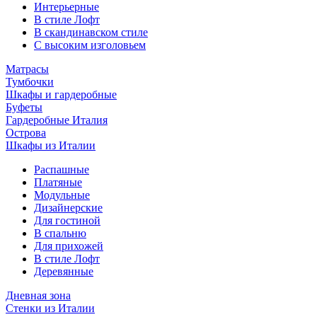
Интерьерные
В стиле Лофт
В скандинавском стиле
С высоким изголовьем
Матрасы
Тумбочки
Шкафы и гардеробные
Буфеты
Гардеробные Италия
Острова
Шкафы из Италии
Распашные
Платяные
Модульные
Дизайнерские
Для гостиной
В спальню
Для прихожей
В стиле Лофт
Деревянные
Дневная зона
Стенки из Италии