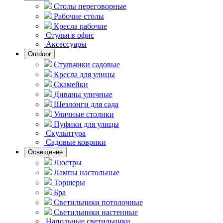
Столы переговорные
Рабочие столы
Кресла рабочие
Стулья в офис
Аксессуары
Outdoor
Стульчики садовые
Кресла для улицы
Скамейки
Диваны уличные
Шезлонги для сада
Уличные столики
Пуфики для улицы
Скульптура
Садовые коврики
Освещение
Люстры
Лампы настольные
Торшеры
Бра
Светильники потолочные
Светильники настенные
Напольные светильники