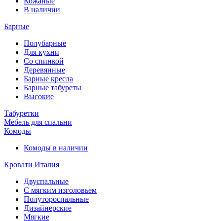
Кожаные
В наличии
Барные
Полубарные
Для кухни
Со спинкой
Деревянные
Барные кресла
Барные табуреты
Высокие
Табуретки
Мебель для спальни
Комоды
Комоды в наличии
Кровати Италия
Двуспальные
С мягким изголовьем
Полутороспальные
Дизайнерские
Мягкие