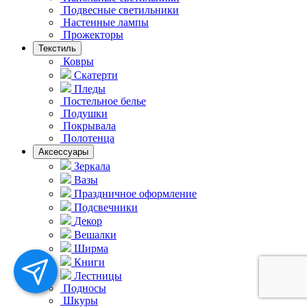
Подвесные светильники
Hастенные лампы
Прожекторы
Текстиль
Ковры
Скатерти
Пледы
Постельное белье
Подушки
Покрывала
Полотенца
Аксессуары
Зеркала
Вазы
Праздничное оформление
Подсвечники
Декор
Вешалки
Ширма
Книги
Лестницы
Подносы
Шкуры