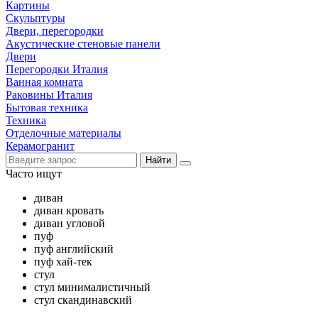
Картины
Скульптуры
Двери, перегородки
Акустические стеновые панели
Двери
Перегородки Италия
Ванная комната
Раковины Италия
Бытовая техника
Техника
Отделочные материалы
Керамогранит
Найти
Часто ищут
диван
диван кровать
диван угловой
пуф
пуф английский
пуф хай-тек
стул
стул минималистичный
стул скандинавский