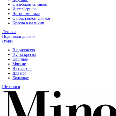
С высокой спинкой
Интерьерные
Эргономичные
С подставкой для ног
Кресла в наличии
Лежаки
Подставки для ног
Пуфы
В прихожую
Пуфы кресла
Круглые
Мягкие
В спальню
Для ног
Кожаные
Шезлонги