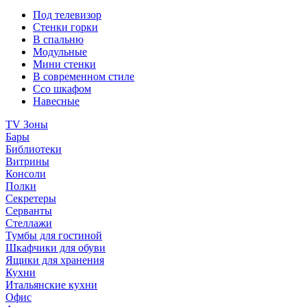
Под телевизор
Стенки горки
В спальню
Модульные
Мини стенки
В современном стиле
Ссо шкафом
Навесные
TV Зоны
Бары
Библиотеки
Витрины
Консоли
Полки
Секретеры
Серванты
Стеллажи
Тумбы для гостиной
Шкафчики для обуви
Ящики для хранения
Кухни
Итальянские кухни
Офис