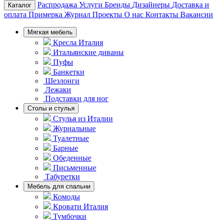
Распродажа
Услуги
Бренды
Дизайнеры
Доставка и
Каталог
оплата
Примерка
Журнал
Проекты
О нас
Контакты
Вакансии
Мягкая мебель
Кресла Италия
Итальянские диваны
Пуфы
Банкетки
Шезлонги
Лежаки
Подставки для ног
Столы и стулья
Стулья из Италии
Журнальные
Туалетные
Барные
Обеденные
Письменные
Табуретки
Мебель для спальни
Комоды
Кровати Италия
Тумбочки