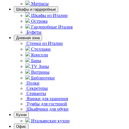
Матрасы
Шкафы и гардеробные
Шкафы из Италии
Острова
Гардеробные Италия
Буфеты
Дневная зона
Стенки из Италии
Стеллажи
Консоли
Бары
TV Зоны
Витрины
Библиотеки
Полки
Секретеры
Серванты
Ящики для хранения
Тумбы для гостиной
Шкафчики для обуви
Кухни
Итальянские кухни
Офис