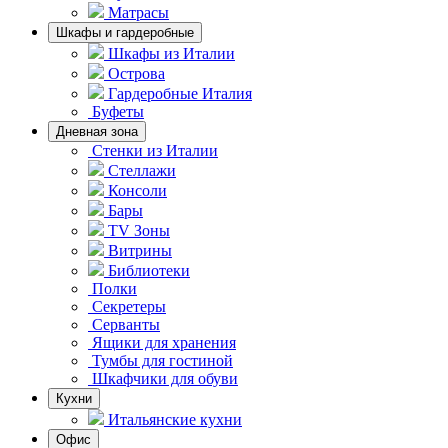
Матрасы
Шкафы и гардеробные
Шкафы из Италии
Острова
Гардеробные Италия
Буфеты
Дневная зона
Стенки из Италии
Стеллажи
Консоли
Бары
TV Зоны
Витрины
Библиотеки
Полки
Секретеры
Серванты
Ящики для хранения
Тумбы для гостиной
Шкафчики для обуви
Кухни
Итальянские кухни
Офис