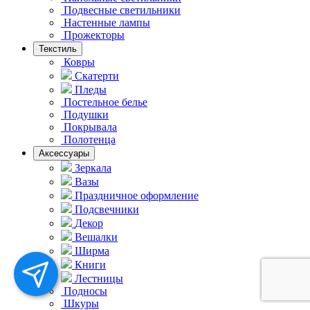
Подвесные светильники
Hастенные лампы
Прожекторы
Текстиль
Ковры
Скатерти
Пледы
Постельное белье
Подушки
Покрывала
Полотенца
Аксессуары
Зеркала
Вазы
Праздничное оформление
Подсвечники
Декор
Вешалки
Ширма
Книги
Лестницы
Подносы
Шкуры