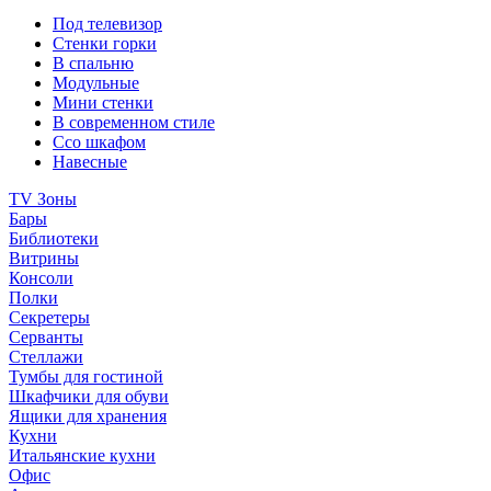
Под телевизор
Стенки горки
В спальню
Модульные
Мини стенки
В современном стиле
Ссо шкафом
Навесные
TV Зоны
Бары
Библиотеки
Витрины
Консоли
Полки
Секретеры
Серванты
Стеллажи
Тумбы для гостиной
Шкафчики для обуви
Ящики для хранения
Кухни
Итальянские кухни
Офис