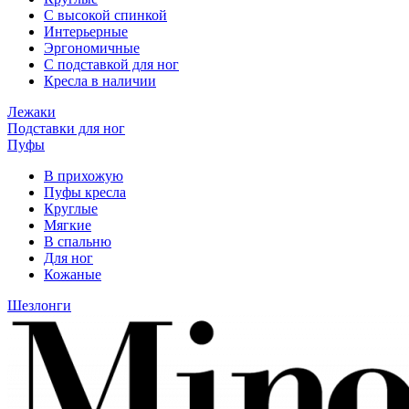
С высокой спинкой
Интерьерные
Эргономичные
С подставкой для ног
Кресла в наличии
Лежаки
Подставки для ног
Пуфы
В прихожую
Пуфы кресла
Круглые
Мягкие
В спальню
Для ног
Кожаные
Шезлонги