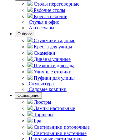
Столы переговорные
Рабочие столы
Кресла рабочие
Стулья в офис
Аксессуары
Outdoor
Стульчики садовые
Кресла для улицы
Скамейки
Диваны уличные
Шезлонги для сада
Уличные столики
Пуфики для улицы
Скульптура
Садовые коврики
Освещение
Люстры
Лампы настольные
Торшеры
Бра
Светильники потолочные
Светильники настенные
Напольные светильники