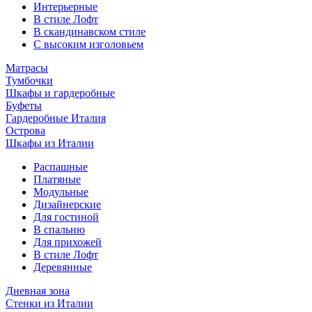
Интерьерные
В стиле Лофт
В скандинавском стиле
С высоким изголовьем
Матрасы
Тумбочки
Шкафы и гардеробные
Буфеты
Гардеробные Италия
Острова
Шкафы из Италии
Распашные
Платяные
Модульные
Дизайнерские
Для гостиной
В спальню
Для прихожей
В стиле Лофт
Деревянные
Дневная зона
Стенки из Италии