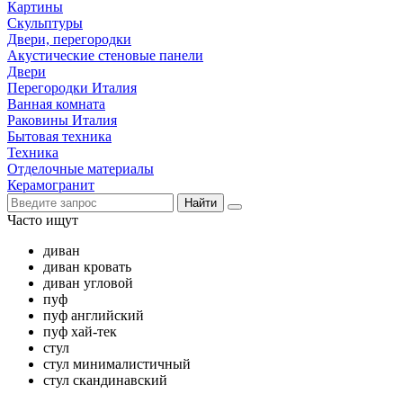
Картины
Скульптуры
Двери, перегородки
Акустические стеновые панели
Двери
Перегородки Италия
Ванная комната
Раковины Италия
Бытовая техника
Техника
Отделочные материалы
Керамогранит
Найти
Часто ищут
диван
диван кровать
диван угловой
пуф
пуф английский
пуф хай-тек
стул
стул минималистичный
стул скандинавский