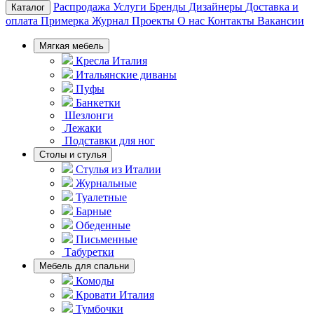
Распродажа
Услуги
Бренды
Дизайнеры
Доставка и
Каталог
оплата
Примерка
Журнал
Проекты
О нас
Контакты
Вакансии
Мягкая мебель
Кресла Италия
Итальянские диваны
Пуфы
Банкетки
Шезлонги
Лежаки
Подставки для ног
Столы и стулья
Стулья из Италии
Журнальные
Туалетные
Барные
Обеденные
Письменные
Табуретки
Мебель для спальни
Комоды
Кровати Италия
Тумбочки