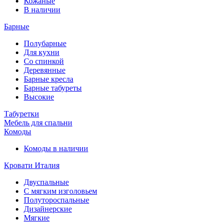
Кожаные
В наличии
Барные
Полубарные
Для кухни
Со спинкой
Деревянные
Барные кресла
Барные табуреты
Высокие
Табуретки
Мебель для спальни
Комоды
Комоды в наличии
Кровати Италия
Двуспальные
С мягким изголовьем
Полутороспальные
Дизайнерские
Мягкие