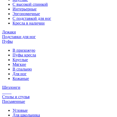
С высокой спинкой
Интерьерные
Эргономичные
С подставкой для ног
Кресла в наличии
Лежаки
Подставки для ног
Пуфы
В прихожую
Пуфы кресла
Круглые
Мягкие
В спальню
Для ног
Кожаные
Шезлонги
Столы и стулья
Письменные
Угловые
Для школьника