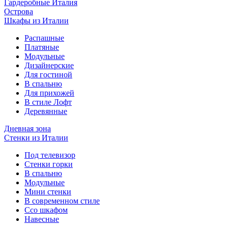
Гардеробные Италия
Острова
Шкафы из Италии
Распашные
Платяные
Модульные
Дизайнерские
Для гостиной
В спальню
Для прихожей
В стиле Лофт
Деревянные
Дневная зона
Стенки из Италии
Под телевизор
Стенки горки
В спальню
Модульные
Мини стенки
В современном стиле
Ссо шкафом
Навесные