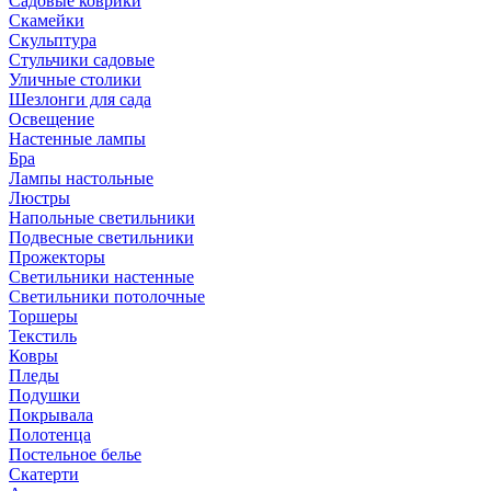
Садовые коврики
Скамейки
Скульптура
Стульчики садовые
Уличные столики
Шезлонги для сада
Освещение
Hастенные лампы
Бра
Лампы настольные
Люстры
Напольные светильники
Подвесные светильники
Прожекторы
Светильники настенные
Светильники потолочные
Торшеры
Текстиль
Ковры
Пледы
Подушки
Покрывала
Полотенца
Постельное белье
Скатерти