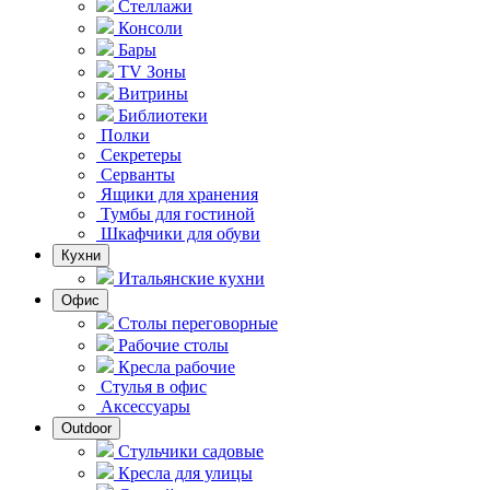
Стеллажи
Консоли
Бары
TV Зоны
Витрины
Библиотеки
Полки
Секретеры
Серванты
Ящики для хранения
Тумбы для гостиной
Шкафчики для обуви
Кухни
Итальянские кухни
Офис
Столы переговорные
Рабочие столы
Кресла рабочие
Стулья в офис
Аксессуары
Outdoor
Стульчики садовые
Кресла для улицы