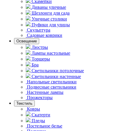
Скамейки
Диваны уличные
Шезлонги для сада
Уличные столики
Пуфики для улицы
Скульптура
Садовые коврики
Освещение
Люстры
Лампы настольные
Торшеры
Бра
Светильники потолочные
Светильники настенные
Напольные светильники
Подвесные светильники
Hастенные лампы
Прожекторы
Текстиль
Ковры
Скатерти
Пледы
Постельное белье