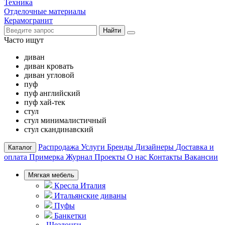
Техника
Отделочные материалы
Керамогранит
Найти
Часто ищут
диван
диван кровать
диван угловой
пуф
пуф английский
пуф хай-тек
стул
стул минималистичный
стул скандинавский
Распродажа
Услуги
Бренды
Дизайнеры
Доставка и
Каталог
оплата
Примерка
Журнал
Проекты
О нас
Контакты
Вакансии
Мягкая мебель
Кресла Италия
Итальянские диваны
Пуфы
Банкетки
Шезлонги