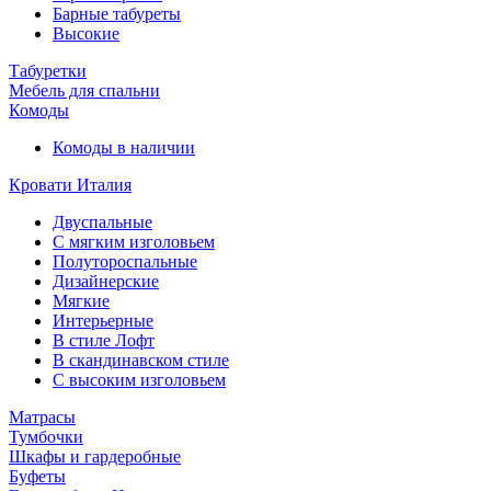
Барные табуреты
Высокие
Табуретки
Мебель для спальни
Комоды
Комоды в наличии
Кровати Италия
Двуспальные
С мягким изголовьем
Полутороспальные
Дизайнерские
Мягкие
Интерьерные
В стиле Лофт
В скандинавском стиле
С высоким изголовьем
Матрасы
Тумбочки
Шкафы и гардеробные
Буфеты