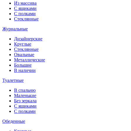
Из массива
С ящиками
С полками
Стеклянные
Журнальные
Дизайнерские
Круглые
Стеклянные
Овальные
Металлические
Большие
В наличии
Туалетные
В спальню
Маленькие
Без зеркала
С ящиками
С полками
Обеденные