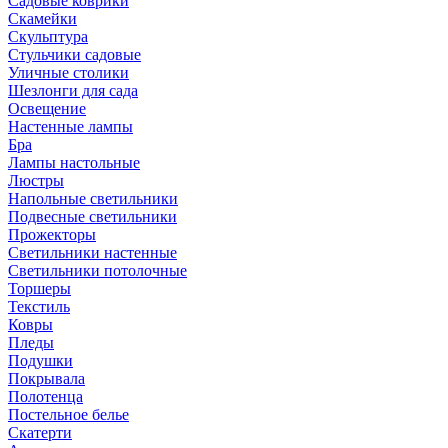
Садовые коврики
Скамейки
Скульптура
Стульчики садовые
Уличные столики
Шезлонги для сада
Освещение
Hастенные лампы
Бра
Лампы настольные
Люстры
Напольные светильники
Подвесные светильники
Прожекторы
Светильники настенные
Светильники потолочные
Торшеры
Текстиль
Ковры
Пледы
Подушки
Покрывала
Полотенца
Постельное белье
Скатерти