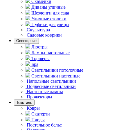
Скамейки
Диваны уличные
Шезлонги для сада
Уличные столики
Пуфики для улицы
Скульптура
Садовые коврики
Освещение
Люстры
Лампы настольные
Торшеры
Бра
Светильники потолочные
Светильники настенные
Напольные светильники
Подвесные светильники
Hастенные лампы
Прожекторы
Текстиль
Ковры
Скатерти
Пледы
Постельное белье