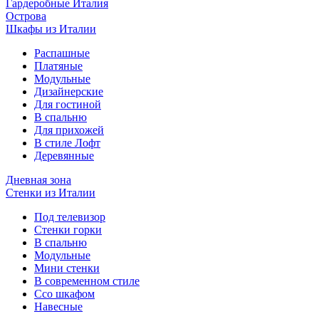
Гардеробные Италия
Острова
Шкафы из Италии
Распашные
Платяные
Модульные
Дизайнерские
Для гостиной
В спальню
Для прихожей
В стиле Лофт
Деревянные
Дневная зона
Стенки из Италии
Под телевизор
Стенки горки
В спальню
Модульные
Мини стенки
В современном стиле
Ссо шкафом
Навесные