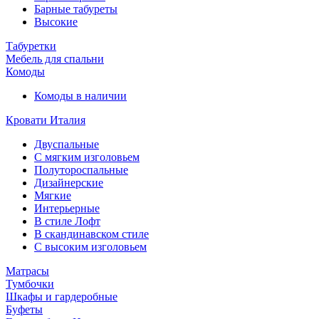
Барные табуреты
Высокие
Табуретки
Мебель для спальни
Комоды
Комоды в наличии
Кровати Италия
Двуспальные
С мягким изголовьем
Полутороспальные
Дизайнерские
Мягкие
Интерьерные
В стиле Лофт
В скандинавском стиле
С высоким изголовьем
Матрасы
Тумбочки
Шкафы и гардеробные
Буфеты