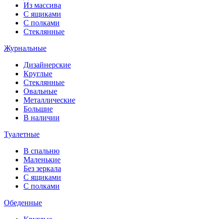
Из массива
С ящиками
С полками
Стеклянные
Журнальные
Дизайнерские
Круглые
Стеклянные
Овальные
Металлические
Большие
В наличии
Туалетные
В спальню
Маленькие
Без зеркала
С ящиками
С полками
Обеденные