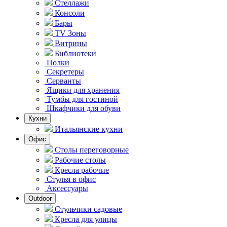
Стеллажи
Консоли
Бары
TV Зоны
Витрины
Библиотеки
Полки
Секретеры
Серванты
Ящики для хранения
Тумбы для гостиной
Шкафчики для обуви
Кухни
Итальянские кухни
Офис
Столы переговорные
Рабочие столы
Кресла рабочие
Стулья в офис
Аксессуары
Outdoor
Стульчики садовые
Кресла для улицы