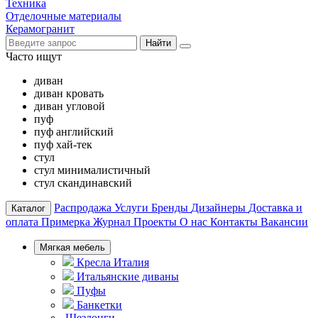
Техника
Отделочные материалы
Керамогранит
Найти
Часто ищут
диван
диван кровать
диван угловой
пуф
пуф английский
пуф хай-тек
стул
стул минималистичный
стул скандинавский
Распродажа
Услуги
Бренды
Дизайнеры
Доставка и
Каталог
оплата
Примерка
Журнал
Проекты
О нас
Контакты
Вакансии
Мягкая мебель
Кресла Италия
Итальянские диваны
Пуфы
Банкетки
Шезлонги