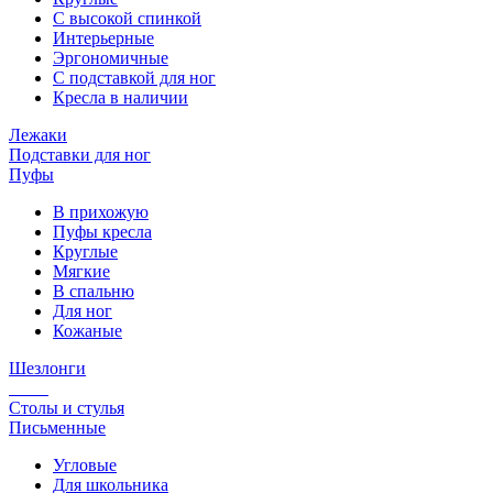
С высокой спинкой
Интерьерные
Эргономичные
С подставкой для ног
Кресла в наличии
Лежаки
Подставки для ног
Пуфы
В прихожую
Пуфы кресла
Круглые
Мягкие
В спальню
Для ног
Кожаные
Шезлонги
Столы и стулья
Письменные
Угловые
Для школьника