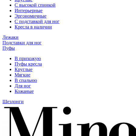
С высокой спинкой
Интерьерные
Эргономичные
С подставкой для ног
Кресла в наличии
Лежаки
Подставки для ног
Пуфы
В прихожую
Пуфы кресла
Круглые
Мягкие
В спальню
Для ног
Кожаные
Шезлонги