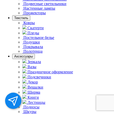
Подвесные светильники
Hастенные лампы
Прожекторы
Текстиль
Ковры
Скатерти
Пледы
Постельное белье
Подушки
Покрывала
Полотенца
Аксессуары
Зеркала
Вазы
Праздничное оформление
Подсвечники
Декор
Вешалки
Ширма
Книги
Лестницы
Подносы
Шкуры