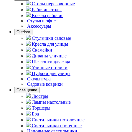
Столы переговорные
Рабочие столы
Кресла рабочие
Стулья в офис
Аксессуары
Outdoor
Стульчики садовые
Кресла для улицы
Скамейки
Диваны уличные
Шезлонги для сада
Уличные столики
Пуфики для улицы
Скульптура
Садовые коврики
Освещение
Люстры
Лампы настольные
Торшеры
Бра
Светильники потолочные
Светильники настенные
Напольные светильники