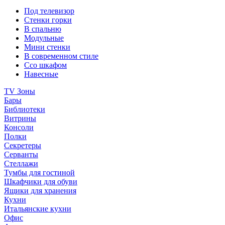
Под телевизор
Стенки горки
В спальню
Модульные
Мини стенки
В современном стиле
Ссо шкафом
Навесные
TV Зоны
Бары
Библиотеки
Витрины
Консоли
Полки
Секретеры
Серванты
Стеллажи
Тумбы для гостиной
Шкафчики для обуви
Ящики для хранения
Кухни
Итальянские кухни
Офис