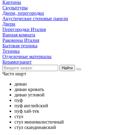
Картины
Скульптуры
Двери, перегородки
Акустические стеновые панели
Двери
Перегородки Италия
Ванная комната
Раковины Италия
Бытовая техника
Техника
Отделочные материалы
Керамогранит
Найти
Часто ищут
диван
диван кровать
диван угловой
пуф
пуф английский
пуф хай-тек
стул
стул минималистичный
стул скандинавский