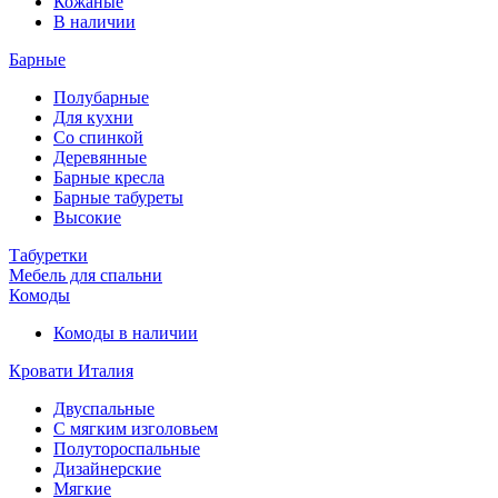
Кожаные
В наличии
Барные
Полубарные
Для кухни
Со спинкой
Деревянные
Барные кресла
Барные табуреты
Высокие
Табуретки
Мебель для спальни
Комоды
Комоды в наличии
Кровати Италия
Двуспальные
С мягким изголовьем
Полутороспальные
Дизайнерские
Мягкие