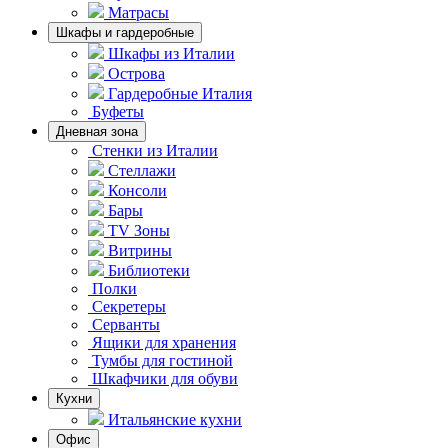
Матрасы
Шкафы и гардеробные
Шкафы из Италии
Острова
Гардеробные Италия
Буфеты
Дневная зона
Стенки из Италии
Стеллажи
Консоли
Бары
TV Зоны
Витрины
Библиотеки
Полки
Секретеры
Серванты
Ящики для хранения
Тумбы для гостиной
Шкафчики для обуви
Кухни
Итальянские кухни
Офис