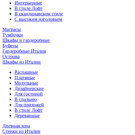
Интерьерные
В стиле Лофт
В скандинавском стиле
С высоким изголовьем
Матрасы
Тумбочки
Шкафы и гардеробные
Буфеты
Гардеробные Италия
Острова
Шкафы из Италии
Распашные
Платяные
Модульные
Дизайнерские
Для гостиной
В спальню
Для прихожей
В стиле Лофт
Деревянные
Дневная зона
Стенки из Италии