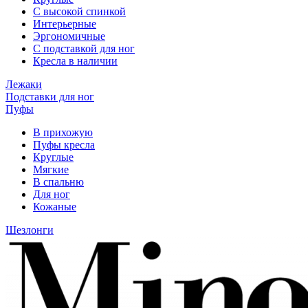
С высокой спинкой
Интерьерные
Эргономичные
С подставкой для ног
Кресла в наличии
Лежаки
Подставки для ног
Пуфы
В прихожую
Пуфы кресла
Круглые
Мягкие
В спальню
Для ног
Кожаные
Шезлонги