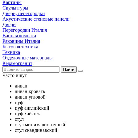
Картины
Скульптуры
Двери, перегородки
Акустические стеновые панели
Двери
Перегородки Италия
Ванная комната
Раковины Италия
Бытовая техника
Техника
Отделочные материалы
Керамогранит
Найти
Часто ищут
диван
диван кровать
диван угловой
пуф
пуф английский
пуф хай-тек
стул
стул минималистичный
стул скандинавский