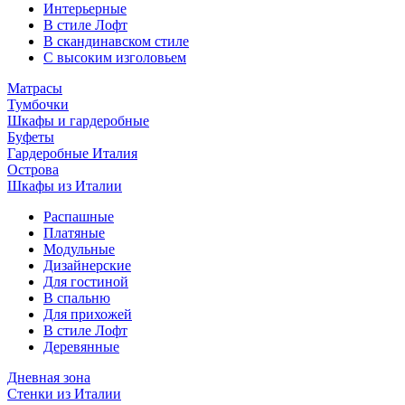
Интерьерные
В стиле Лофт
В скандинавском стиле
С высоким изголовьем
Матрасы
Тумбочки
Шкафы и гардеробные
Буфеты
Гардеробные Италия
Острова
Шкафы из Италии
Распашные
Платяные
Модульные
Дизайнерские
Для гостиной
В спальню
Для прихожей
В стиле Лофт
Деревянные
Дневная зона
Стенки из Италии