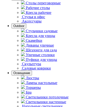
Столы переговорные
Рабочие столы
Кресла рабочие
Стулья в офис
Аксессуары
Outdoor
Стульчики садовые
Кресла для улицы
Скамейки
Диваны уличные
Шезлонги для сада
Уличные столики
Пуфики для улицы
Скульптура
Садовые коврики
Освещение
Люстры
Лампы настольные
Торшеры
Бра
Светильники потолочные
Светильники настенные
Напольные светильники