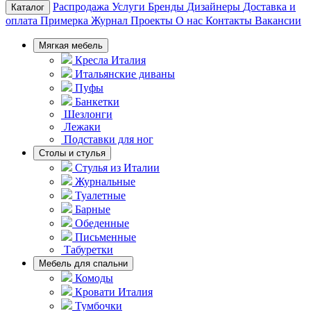
Распродажа
Услуги
Бренды
Дизайнеры
Доставка и
Каталог
оплата
Примерка
Журнал
Проекты
О нас
Контакты
Вакансии
Мягкая мебель
Кресла Италия
Итальянские диваны
Пуфы
Банкетки
Шезлонги
Лежаки
Подставки для ног
Столы и стулья
Стулья из Италии
Журнальные
Туалетные
Барные
Обеденные
Письменные
Табуретки
Мебель для спальни
Комоды
Кровати Италия
Тумбочки