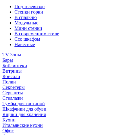
Под телевизор
Стенки горки
В спальню
Модульные
Мини стенки
В современном стиле
Ссо шкафом
Навесные
TV Зоны
Бары
Библиотеки
Витрины
Консоли
Полки
Секретеры
Серванты
Стеллажи
Тумбы для гостиной
Шкафчики для обуви
Ящики для хранения
Кухни
Итальянские кухни
Офис