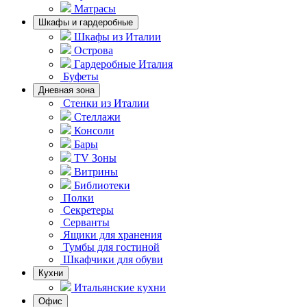
Матрасы
Шкафы и гардеробные
Шкафы из Италии
Острова
Гардеробные Италия
Буфеты
Дневная зона
Стенки из Италии
Стеллажи
Консоли
Бары
TV Зоны
Витрины
Библиотеки
Полки
Секретеры
Серванты
Ящики для хранения
Тумбы для гостиной
Шкафчики для обуви
Кухни
Итальянские кухни
Офис