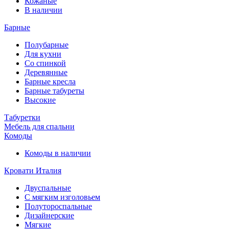
Кожаные
В наличии
Барные
Полубарные
Для кухни
Со спинкой
Деревянные
Барные кресла
Барные табуреты
Высокие
Табуретки
Мебель для спальни
Комоды
Комоды в наличии
Кровати Италия
Двуспальные
С мягким изголовьем
Полутороспальные
Дизайнерские
Мягкие