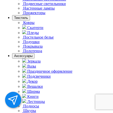
Подвесные светильники
Hастенные лампы
Прожекторы
Текстиль
Ковры
Скатерти
Пледы
Постельное белье
Подушки
Покрывала
Полотенца
Аксессуары
Зеркала
Вазы
Праздничное оформление
Подсвечники
Декор
Вешалки
Ширма
Книги
Лестницы
Подносы
Шкуры