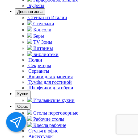
Буфеты
Дневная зона
Стенки из Италии
Стеллажи
Консоли
Бары
TV Зоны
Витрины
Библиотеки
Полки
Секретеры
Серванты
Ящики для хранения
Тумбы для гостиной
Шкафчики для обуви
Кухни
Итальянские кухни
Офис
Столы переговорные
Рабочие столы
Кресла рабочие
Стулья в офис
Аксессуары