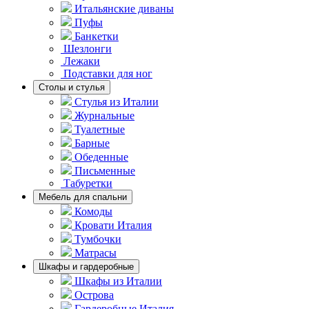
Итальянские диваны
Пуфы
Банкетки
Шезлонги
Лежаки
Подставки для ног
Столы и стулья
Стулья из Италии
Журнальные
Туалетные
Барные
Обеденные
Письменные
Табуретки
Мебель для спальни
Комоды
Кровати Италия
Тумбочки
Матрасы
Шкафы и гардеробные
Шкафы из Италии
Острова
Гардеробные Италия