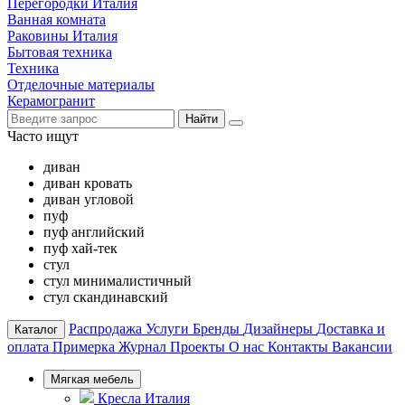
Перегородки Италия
Ванная комната
Раковины Италия
Бытовая техника
Техника
Отделочные материалы
Керамогранит
Найти
Часто ищут
диван
диван кровать
диван угловой
пуф
пуф английский
пуф хай-тек
стул
стул минималистичный
стул скандинавский
Распродажа
Услуги
Бренды
Дизайнеры
Доставка и
Каталог
оплата
Примерка
Журнал
Проекты
О нас
Контакты
Вакансии
Мягкая мебель
Кресла Италия