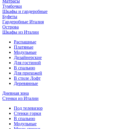
Матрасы
Тумбочки
Шкафы и гардеробные
Буфеты
Гардеробные Италия
Острова
Шкафы из Италии
Распашные
Платяные
Модульные
Дизайнерские
Для гостиной
В спальню
Для прихожей
В стиле Лофт
Деревянные
Дневная зона
Стенки из Италии
Под телевизор
Стенки горки
В спальню
Модульные
Мини стенки