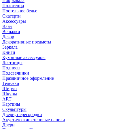
Покрывала
Полотенца
Постельное белье
Скатерти
Аксессуары
Вазы
Вешалки
Декор
Декоративные предметы
Зеркала
Книги
Кухонные аксессуары
Лестницы
Подносы
Подсвечники
Праздничное оформление
Тележки
Ширма
Шкуры
ART
Картины
Скульптуры
Двери, перегородки
Акустические стеновые панели
Двери