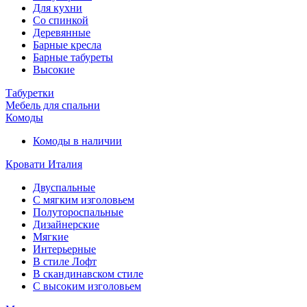
Для кухни
Со спинкой
Деревянные
Барные кресла
Барные табуреты
Высокие
Табуретки
Мебель для спальни
Комоды
Комоды в наличии
Кровати Италия
Двуспальные
С мягким изголовьем
Полутороспальные
Дизайнерские
Мягкие
Интерьерные
В стиле Лофт
В скандинавском стиле
С высоким изголовьем