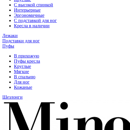
С высокой спинкой
Интерьерные
Эргономичные
С подставкой для ног
Кресла в наличии
Лежаки
Подставки для ног
Пуфы
В прихожую
Пуфы кресла
Круглые
Мягкие
В спальню
Для ног
Кожаные
Шезлонги