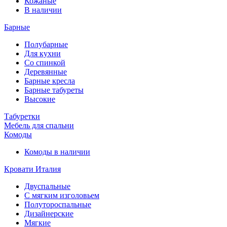
Кожаные
В наличии
Барные
Полубарные
Для кухни
Со спинкой
Деревянные
Барные кресла
Барные табуреты
Высокие
Табуретки
Мебель для спальни
Комоды
Комоды в наличии
Кровати Италия
Двуспальные
С мягким изголовьем
Полутороспальные
Дизайнерские
Мягкие