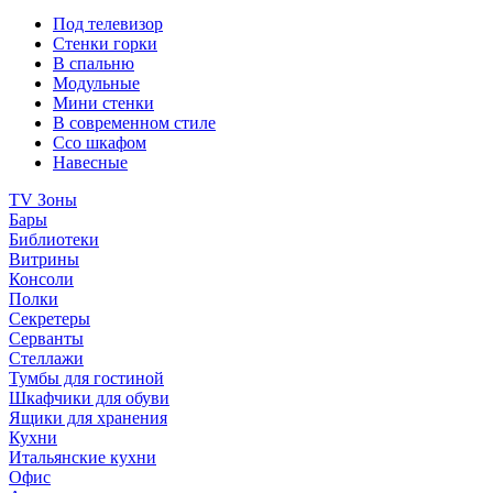
Под телевизор
Стенки горки
В спальню
Модульные
Мини стенки
В современном стиле
Ссо шкафом
Навесные
TV Зоны
Бары
Библиотеки
Витрины
Консоли
Полки
Секретеры
Серванты
Стеллажи
Тумбы для гостиной
Шкафчики для обуви
Ящики для хранения
Кухни
Итальянские кухни
Офис