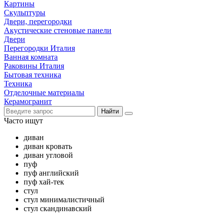
Картины
Скульптуры
Двери, перегородки
Акустические стеновые панели
Двери
Перегородки Италия
Ванная комната
Раковины Италия
Бытовая техника
Техника
Отделочные материалы
Керамогранит
Найти
Часто ищут
диван
диван кровать
диван угловой
пуф
пуф английский
пуф хай-тек
стул
стул минималистичный
стул скандинавский