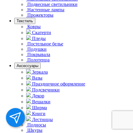
Подвесные светильники
Hастенные лампы
Прожекторы
Текстиль
Ковры
Скатерти
Пледы
Постельное белье
Подушки
Покрывала
Полотенца
Аксессуары
Зеркала
Вазы
Праздничное оформление
Подсвечники
Декор
Вешалки
Ширма
Книги
Лестницы
Подносы
Шкуры