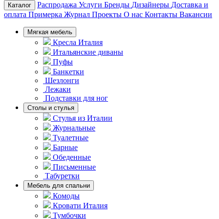
Распродажа
Услуги
Бренды
Дизайнеры
Доставка и
Каталог
оплата
Примерка
Журнал
Проекты
О нас
Контакты
Вакансии
Мягкая мебель
Кресла Италия
Итальянские диваны
Пуфы
Банкетки
Шезлонги
Лежаки
Подставки для ног
Столы и стулья
Стулья из Италии
Журнальные
Туалетные
Барные
Обеденные
Письменные
Табуретки
Мебель для спальни
Комоды
Кровати Италия
Тумбочки