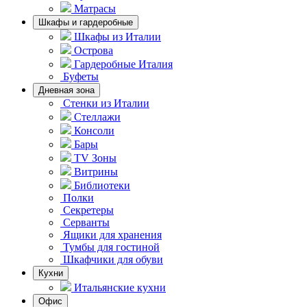
Матрасы
Шкафы и гардеробные
Шкафы из Италии
Острова
Гардеробные Италия
Буфеты
Дневная зона
Стенки из Италии
Стеллажи
Консоли
Бары
TV Зоны
Витрины
Библиотеки
Полки
Секретеры
Серванты
Ящики для хранения
Тумбы для гостиной
Шкафчики для обуви
Кухни
Итальянские кухни
Офис