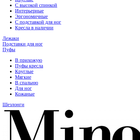
С высокой спинкой
Интерьерные
Эргономичные
С подставкой для ног
Кресла в наличии
Лежаки
Подставки для ног
Пуфы
В прихожую
Пуфы кресла
Круглые
Мягкие
В спальню
Для ног
Кожаные
Шезлонги