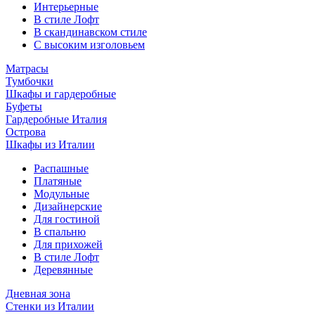
Интерьерные
В стиле Лофт
В скандинавском стиле
С высоким изголовьем
Матрасы
Тумбочки
Шкафы и гардеробные
Буфеты
Гардеробные Италия
Острова
Шкафы из Италии
Распашные
Платяные
Модульные
Дизайнерские
Для гостиной
В спальню
Для прихожей
В стиле Лофт
Деревянные
Дневная зона
Стенки из Италии